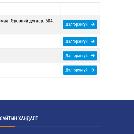
маа. Өрөөний дугаар: 604,
Дэлгэрэнгүй
Дэлгэрэнгүй
Дэлгэрэнгүй
Дэлгэрэнгүй
САЙТЫН ХАНДАЛТ