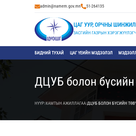
admin@namem.gov.mn
51-264135
ЦАГ УУР, ОРЧНЫ ШИНЖИЛ
ЗАСГИЙН ГАЗРЫН ХЭРЭГЖҮҮЛЭГЧ
БИДНИЙ ТУХАЙ
ЦАГ ҮЕИЙН МЭДЭЭЛЭЛ
МЭДЭЭЛЛ
ДЦУБ болон бүсийн
НҮҮР
ХАМТЫН АЖИЛЛАГАА
ДЦУБ БОЛОН БҮСИЙН ТӨ