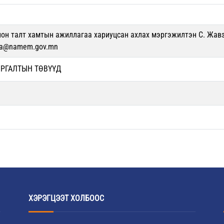
он талт хамтын ажиллагаа хариуцсан ахлах мэргэжилтэн С. Жавз
zmaa@namem.gov.mn
УРГАЛТЫН ТӨВҮҮД
ХЭРЭГЦЭЭТ ХОЛБООС