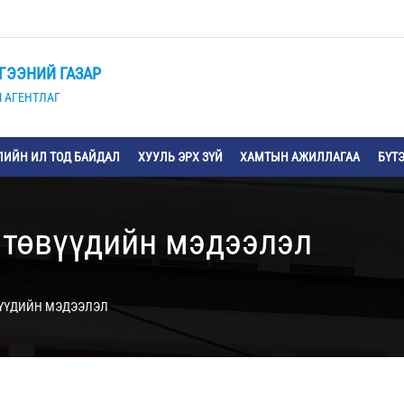
ГЭЭНИЙ ГАЗАР
 АГЕНТЛАГ
ИЙН ИЛ ТОД БАЙДАЛ
ХУУЛЬ ЭРХ ЗҮЙ
ХАМТЫН АЖИЛЛАГАА
БҮТ
 төвүүдийн мэдээлэл
ВҮҮДИЙН МЭДЭЭЛЭЛ