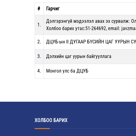
#
Гарчиг
Дэлгэрэнгүй мэдээлэл авах эх сурвалж: Ол
1.
Холбоо барих утас:51-264692, email: jav
2.
ДЦУБ-ын II ДУГААР БҮСИЙН ЦАГ УУРЫН С
3.
Дэлхийн цаг уурын байгууллага
4.
Монгол улс ба ДЦУБ
ХОЛБОО БАРИХ