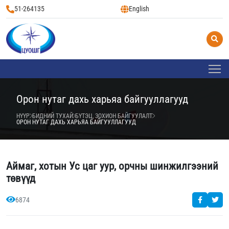
51-264135
English
Орон нутаг дахь харьяа байгууллагууд
НҮҮР
БИДНИЙ ТУХАЙ
БҮТЭЦ, ЗОХИОН БАЙГУУЛАЛТ
ОРОН НУТАГ ДАХЬ ХАРЬЯА БАЙГУУЛЛАГУУД
Аймаг, хотын Ус цаг уур, орчны шинжилгээний
төвүүд
6874