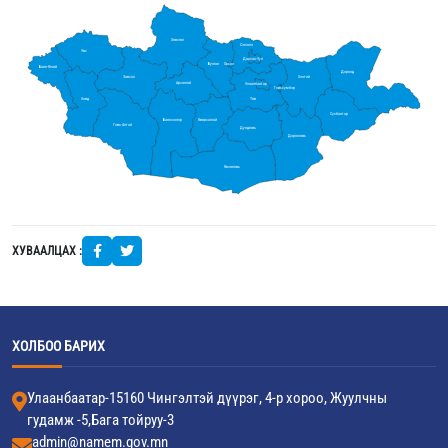
Хөвсгөл
Сэлэнгэ
Увс
Дархан-Уул
Булган
Орхон
Баян-Өлгий
Дорнод
Завхан
Хэнтий
Архангай
Улаанбаатар
Говьсүмбэр
Ховд
Төв
Сүхбаатар
Баянхонгор
Өвөрхангай
Говь-Алтай
Дундговь
Дорноговь
Өмнөговь
ХУВААЛЦАХ :
ХОЛБОО БАРИХ
Улаанбаатар-15160 Чингэлтэй дүүрэг, 4-р хороо, Жуулчны
гудамж -5,Бага тойруу-3
admin@namem.gov.mn