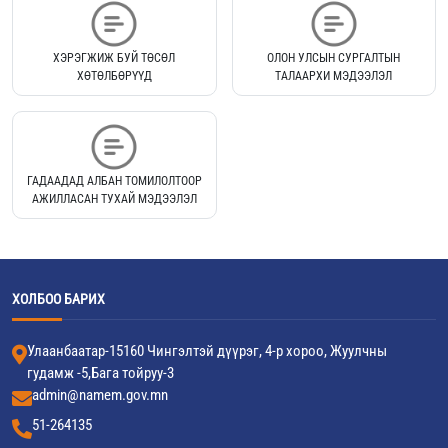
ХЭРЭГЖИЖ БУЙ ТӨСӨЛ
ОЛОН УЛСЫН СУРГАЛТЫН
ХӨТӨЛБӨРҮҮД
ТАЛААРХИ МЭДЭЭЛЭЛ
ГАДААДАД АЛБАН ТОМИЛОЛТООР
АЖИЛЛАСАН ТУХАЙ МЭДЭЭЛЭЛ
ХОЛБОО БАРИХ
Улаанбаатар-15160 Чингэлтэй дүүрэг, 4-р хороо, Жуулчны
гудамж -5,Бага тойруу-3
admin@namem.gov.mn
51-264135