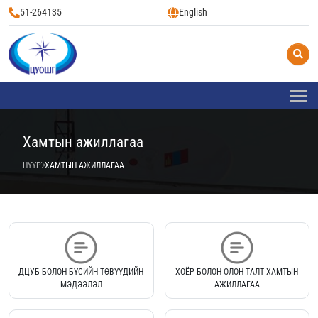
51-264135
English
Хамтын ажиллагаа
НҮҮР
ХАМТЫН АЖИЛЛАГАА
ДЦУБ БОЛОН БҮСИЙН ТӨВҮҮДИЙН
ХОЁР БОЛОН ОЛОН ТАЛТ ХАМТЫН
МЭДЭЭЛЭЛ
АЖИЛЛАГАА