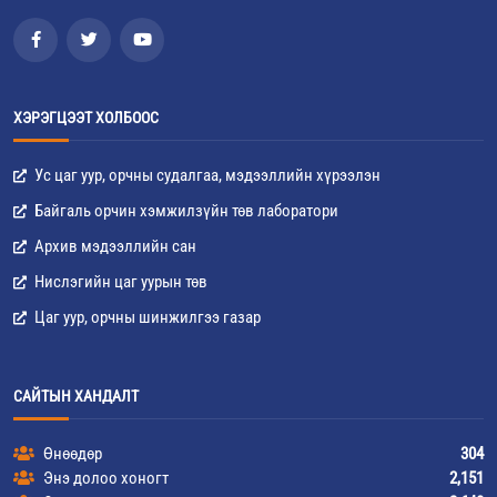
ХЭРЭГЦЭЭТ ХОЛБООС
Ус цаг уур, орчны судалгаа, мэдээллийн хүрээлэн
Байгаль орчин хэмжилзүйн төв лаборатори
Архив мэдээллийн сан
Нислэгийн цаг уурын төв
Цаг уур, орчны шинжилгээ газар
САЙТЫН ХАНДАЛТ
Өнөөдөр
304
Энэ долоо хоногт
2,151