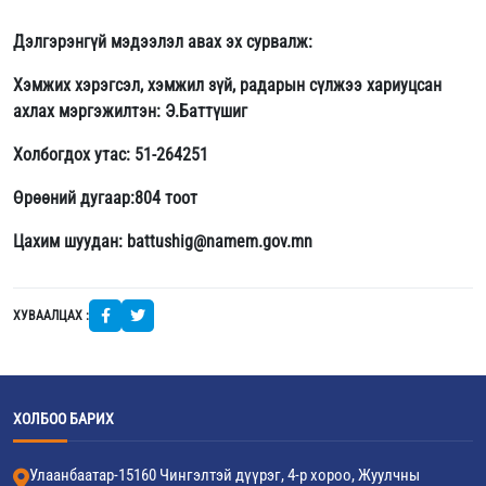
Дэлгэрэнгүй мэдээлэл авах эх сурвалж:
Хэмжих хэрэгсэл, хэмжил зүй, радарын сүлжээ хариуцсан
ахлах мэргэжилтэн: Э.Баттүшиг
Холбогдох утас: 51-264251
Өрөөний дугаар:804 тоот
Цахим шуудан: battushig@namem.gov.mn
ХУВААЛЦАХ :
ХОЛБОО БАРИХ
Улаанбаатар-15160 Чингэлтэй дүүрэг, 4-р хороо, Жуулчны