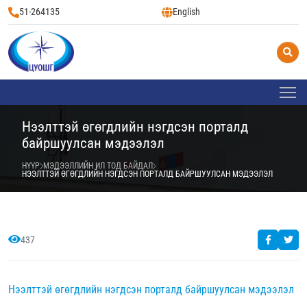
51-264135
English
Нээлттэй өгөгдлийн нэгдсэн порталд
байршуулсан мэдээлэл
НҮҮР
МЭДЭЭЛЛИЙН ИЛ ТОД БАЙДАЛ
НЭЭЛТТЭЙ ӨГӨГДЛИЙН НЭГДСЭН ПОРТАЛД БАЙРШУУЛСАН МЭДЭЭЛЭЛ
437
Нээлттэй өгөгдлийн нэгдсэн порталд байршуулсан мэдээлэл