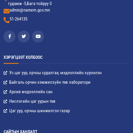
гудамж -5,Бага тойруу-3
admin@namem.gov.mn
51-264135
ХЭРЭГЦЭЭТ ХОЛБООС
Ус цаг уур, орчны судалгаа, мэдээллийн хүрээлэн
Байгаль орчин хэмжилзүйн төв лаборатори
Архив мэдээллийн сан
Нислэгийн цаг уурын төв
Цаг уур, орчны шинжилгээ газар
САЙТЫН ХАНДАЛТ