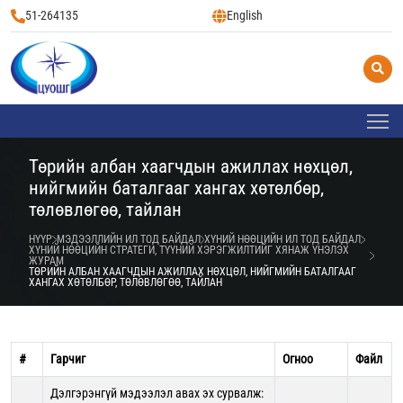
51-264135
English
Төрийн албан хаагчдын ажиллах нөхцөл,
нийгмийн баталгааг хангах хөтөлбөр,
төлөвлөгөө, тайлан
НҮҮР
МЭДЭЭЛЛИЙН ИЛ ТОД БАЙДАЛ
ХҮНИЙ НӨӨЦИЙН ИЛ ТОД БАЙДАЛ
ХҮНИЙ НӨӨЦИЙН СТРАТЕГИ, ТҮҮНИЙ ХЭРЭГЖИЛТИЙГ ХЯНАЖ ҮНЭЛЭХ
ЖУРАМ
ТӨРИЙН АЛБАН ХААГЧДЫН АЖИЛЛАХ НӨХЦӨЛ, НИЙГМИЙН БАТАЛГААГ
ХАНГАХ ХӨТӨЛБӨР, ТӨЛӨВЛӨГӨӨ, ТАЙЛАН
#
Гарчиг
Огноо
Файл
Дэлгэрэнгүй мэдээлэл авах эх сурвалж: