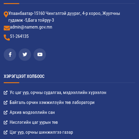
Улаанбаатар-15160 Чингэлтэй дүүрэг, 4-р хороо, Жуулчны
гудамж -5,Бага тойруу-3
admin@namem.gov.mn
51-264135
ХЭРЭГЦЭЭТ ХОЛБООС
Ус цаг уур, орчны судалгаа, мэдээллийн хүрээлэн
Байгаль орчин хэмжилзүйн төв лаборатори
Архив мэдээллийн сан
Нислэгийн цаг уурын төв
Цаг уур, орчны шинжилгээ газар