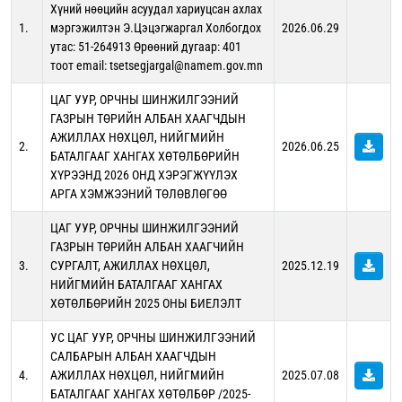
Хүний нөөцийн асуудал хариуцсан ахлах
1.
мэргэжилтэн Э.Цэцэгжаргал Холбогдох
2026.06.29
утас: 51-264913 Өрөөний дугаар: 401
тоот email: tsetsegjargal@namem.gov.mn
ЦАГ УУР, ОРЧНЫ ШИНЖИЛГЭЭНИЙ
ГАЗРЫН ТӨРИЙН АЛБАН ХААГЧДЫН
АЖИЛЛАХ НӨХЦӨЛ, НИЙГМИЙН
2.
2026.06.25
БАТАЛГААГ ХАНГАХ ХӨТӨЛБӨРИЙН
ХҮРЭЭНД 2026 ОНД ХЭРЭГЖҮҮЛЭХ
АРГА ХЭМЖЭЭНИЙ ТӨЛӨВЛӨГӨӨ
ЦАГ УУР, ОРЧНЫ ШИНЖИЛГЭЭНИЙ
ГАЗРЫН ТӨРИЙН АЛБАН ХААГЧИЙН
3.
СУРГАЛТ, АЖИЛЛАХ НӨХЦӨЛ,
2025.12.19
НИЙГМИЙН БАТАЛГААГ ХАНГАХ
ХӨТӨЛБӨРИЙН 2025 ОНЫ БИЕЛЭЛТ
УС ЦАГ УУР, ОРЧНЫ ШИНЖИЛГЭЭНИЙ
САЛБАРЫН АЛБАН ХААГЧДЫН
4.
АЖИЛЛАХ НӨХЦӨЛ, НИЙГМИЙН
2025.07.08
БАТАЛГААГ ХАНГАХ ХӨТӨЛБӨР /2025-