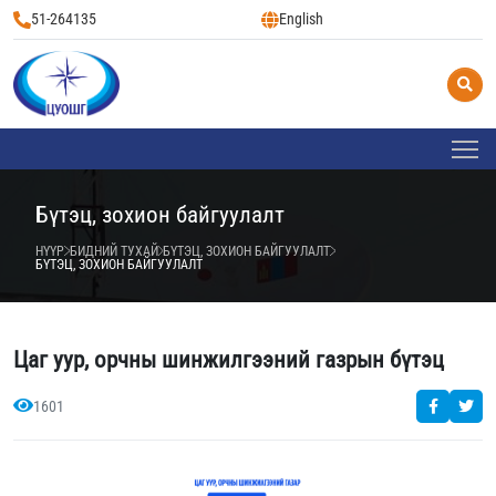
51-264135
English
Бүтэц, зохион байгуулалт
НҮҮР
БИДНИЙ ТУХАЙ
БҮТЭЦ, ЗОХИОН БАЙГУУЛАЛТ
БҮТЭЦ, ЗОХИОН БАЙГУУЛАЛТ
Цаг уур, орчны шинжилгээний газрын бүтэц
1601