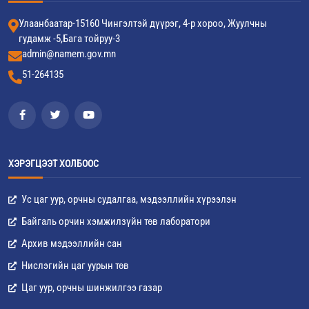
Улаанбаатар-15160 Чингэлтэй дүүрэг, 4-р хороо, Жуулчны
гудамж -5,Бага тойруу-3
admin@namem.gov.mn
51-264135
ХЭРЭГЦЭЭТ ХОЛБООС
Ус цаг уур, орчны судалгаа, мэдээллийн хүрээлэн
Байгаль орчин хэмжилзүйн төв лаборатори
Архив мэдээллийн сан
Нислэгийн цаг уурын төв
Цаг уур, орчны шинжилгээ газар