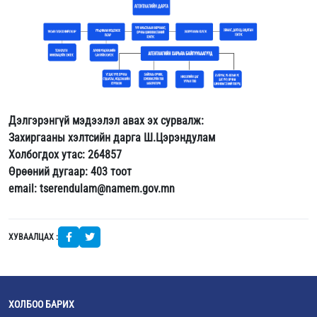
Дэлгэрэнгүй мэдээлэл авах эх сурвалж:
Захиргааны хэлтсийн дарга Ш.Цэрэндулам
Холбогдох утас: 264857
Өрөөний дугаар: 403 тоот
email: tserendulam@namem.gov.mn
ХУВААЛЦАХ :
ХОЛБОО БАРИХ