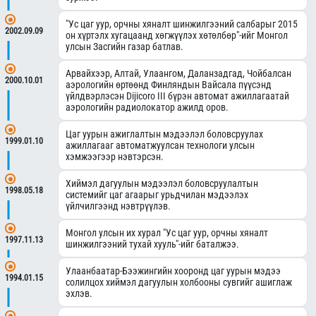
"Ус цаг уур, орчны хяналт шинжилгээний салбарыг 2015
2002.09.09
он хүртэлх хугацаанд хөгжүүлэх хөтөлбөр"-ийг Монгол
улсын Засгийн газар батлав.
Арвайхээр, Алтай, Улаангом, Даланзадгад, Чойбалсан
2000.10.01
аэрологийн өртөөнд Финляндын Вайсала пүүсэнд
үйлдвэрлэсэн Dijicoro III бүрэн автомат ажиллагаатай
аэрологийн радиолокатор ажилд оров.
Цаг уурын ажиглалтын мэдээлэл боловсруулах
1999.01.10
ажиллагааг автоматжуулсан технологи улсын
хэмжээгээр нэвтэрсэн.
Хиймэл дагуулын мэдээлэл боловсруулалтын
1998.05.18
системийг цаг агаарыг урьдчилан мэдээлэх
үйлчилгээнд нэвтрүүлэв.
Монгол улсын их хурал "Ус цаг уур, орчны хяналт
1997.11.13
шинжилгээний тухай хууль"-ийг баталжээ.
Улаанбаатар-Бээжингийн хооронд цаг уурын мэдээ
1994.01.15
солилцох хиймэл дагуулын холбооны сувгийг ашиглаж
эхлэв.