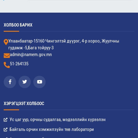
ХОЛБОО БАРИХ
Улаанбаатар-15160 Чингэлтэй дүүрэг, 4-р хороо, Жуулчны
гудамж -5,Бага тойруу-3
admin@namem.gov.mn
51-264135
ХЭРЭГЦЭЭТ ХОЛБООС
Ус цаг уур, орчны судалгаа, мэдээллийн хүрээлэн
Байгаль орчин хэмжилзүйн төв лаборатори