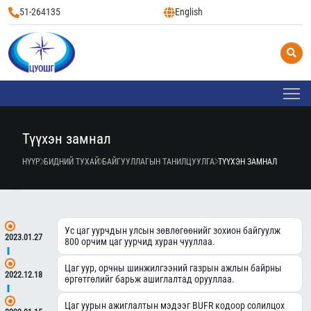
51-264135
English
Түүхэн замнал
НҮҮР
БИДНИЙ ТУХАЙ
БАЙГУУЛЛАГЫН ТАНИЛЦУУЛГА
ТҮҮХЭН ЗАМНАЛ
Ус цаг уурчдын улсын зөвлөгөөнийг зохион байгуулж
2023.01.27
800 орчим цаг уурчид хуран чууллаа.
Цаг уур, орчны шинжилгээний газрын ажлын байрны
2022.12.18
өргөтгөлийг барьж ашиглалтад орууллаа.
Цаг уурын ажиглалтын мэдээг BUFR кодоор солилцох