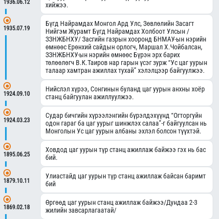
1936.06.12
хийжээ.
Бүгд Найрамдах Монгол Ард Улс, Зөвлөлийн Засагт
1935.07.19
Нийгэм Журамт Бүгд Найрамдах Холбоот Улсын /
ЗЗНЖБНХУ/ Засгийн газрын хооронд БНМАУ-ын нэрийн
өмнөөс Ерөнхий сайдын орлогч, Маршал Х.Чойбалсан,
ЗЗНЖБНХУ-ын нэрийн өмнөөс Бүрэн эрх барих
төлөөлөгч В.К.Таиров нар гарын үсэг зурж “Ус цаг уурын
талаар хамтран ажиллах тухай” хэлэлцээр байгуулжээ.
Нийслэл хүрээ, Сонгинын буланд цаг уурын анхны хоёр
1924.09.10
станц байгуулан ажиллуулжээ.
Судар бичгийн хүрээлэнгийн бүрэлдэхүүнд “Огторгуйн
1924.03.23
одон гараг ба цаг уурыг шинжлэх салаа”-г байгуулсан нь
Монголын Ус цаг уурын албаны эхлэл болсон түүхтэй.
Ховдод цаг уурын түр станц ажиллаж байжээ гэх нь бас
1895.06.25
бий.
Улиастайд цаг уурын түр станц ажиллаж байсан баримт
1879.10.11
бий
Өргөөд цаг уурын станц ажиллаж байжээ/Дундаа 2-3
1869.02.18
жилийн завсарлагаатай/