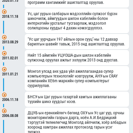
2020.01.15
программ хангамжийг ашиглалтад оруулав.
Ус, цаг уурын салбарын мэдээллийн сүлжээг бүрэн
2018.11.18
шинэчилж, аймгуудын шилэн кабелийн болон
интернэтийн урсгалыг тусгаарлаж, мэдээлэл
солилцооны хурдыг 4 дахин нэмэгдүүллээ.
"Ус цаг уурчдын 197 айлын орон сууц"-ны 12 давхар
2013.08.29
барилгын шавийг тавьж, 2015 онд ашиглалтад оруулав.
Нийт 15 аймгийн УЦУОША-дын шилэн кабелийн
2011.02.01
сүлжээнд оруулах ажлыг эхлүүлж 2013 онд дуусгав.
Монгол улсад анх удаа үйл ажиллагаандаа супер
2011.01.21
компьютерын технологийг нэвтрүүлж, АНУ-ын CRAY
компанийн XE6m маркийн супер компьютерыг
суурилуулав.
БНСУ-ын Цаг уурын газартай хамтын ажиллагааны
2006.11.18
түүхийн шинэ хуудсыг нээв.
ДЦУБ-ын ерөнхийлөгч бөгөөд ОХУ-ын Ус цаг уур, орчны
2006.08.08
мониторингийн газрын дарга, ноён А.И.Бедрицкий
тэргүүтэй төлөөлөгчид Монголд айлчилж, хоёр албадын
хооронд хамтран ажиллах протоколд гарын үсэг
зуржээ.