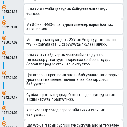
БНМАУ Дэлхийн цаг уурын байгууллагын гишүүн
1963.04.18
болжээ.
МУИС-ийн ФМФ-д цаг уурын инженер нарыг бэлтгэх
1962.09.01
анги нээжээ.
Монгол улсын нутаг дахь ЗХУ-ын Ус цаг уурын товчоо
1959.07.08
түүний харъяа станц, харуулуудыг хүлээн авчээ.
БНМАУ-ын Сайд нарын зөвлөлийн 313 дугаар
1956.06.15
тогтоолоор ус цаг уурын харилцаа холбооны суурь
болсон төв радио станцыг байгуулжээ.
Цаг агаарын прогнозын анхны байгууллага-цаг агаарыг
1947.01.05
урьдчилан мэдээлэх товчоог Улаанбаатар хотод
байгуулжээ.
Сүхбаатар хотын дэргэд Орхон гол дээр ус судлалын
1942.09.17
анхны харуулыг байгуулжээ.
Улаанбаатар хотод аэрологийн анхны станцыг
1941.06.02
байгуулжээ.
Цаг уур ба газрын зургийн түр сургууль анхны төгсөлтөө