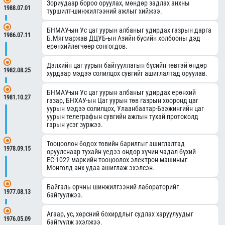
Зориудаар бороо оруулах, мөндөр задлах анхны
1988.07.01
туршилт-шинжилгээний ажлыг хийжээ.
БНМАУ-ын Ус цаг уурын албаныг удирдах газрын дарга
1986.07.11
Б.Мягмаржав ДЦУБ-ын Азийн бүсийн холбооны дэд
ерөнхийлөгчөөр сонгогдов.
Дэлхийн цаг уурын байгууллагын бүсийн төвтэй өндөр
1982.08.25
хурдаар мэдээ солилцох сувгийг ашиглалтад оруулав.
БНМАУ-ын Ус цаг уурын албаныг удирдах ерөнхий
1981.10.27
газар, БНХАУ-ын Цаг уурын төв газрын хооронд цаг
уурын мэдээ солилцох, Улаанбаатар-Бээжингийн цаг
уурын телеграфын сувгийн ажлын тухай протоколд
гарын үсэг зуржээ.
Тооцоолон бодох төвийн барилгыг ашиглалтад
1978.09.15
оруулснаар тухайн үедээ өндөр хүчин чадал бүхий
ЕС-1022 маркийн тооцоолох электрон машиныг
Монголд анх удаа ашиглаж эхэлсэн.
Байгаль орчны шинжилгээний лабораторийг
1977.08.13
байгуулжээ.
Агаар, ус, хөрсний бохирдлыг судлах харуулуудыг
1976.05.09
байгуулж эхэлжээ.