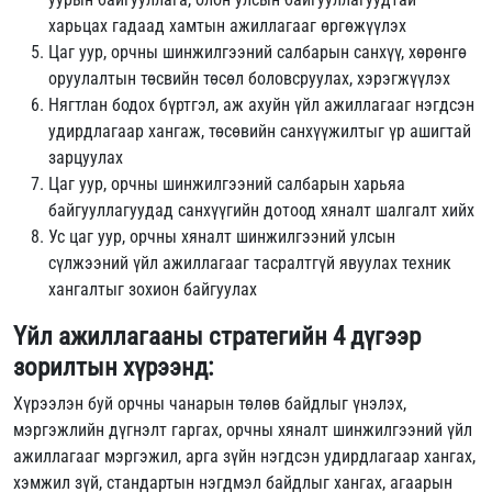
харьцах гадаад хамтын ажиллагааг өргөжүүлэх
Цаг уур, орчны шинжилгээний салбарын санхүү, хөрөнгө
оруулалтын төсвийн төсөл боловсруулах, хэрэгжүүлэх
Нягтлан бодох бүртгэл, аж ахуйн үйл ажиллагааг нэгдсэн
удирдлагаар хангаж, төсөвийн санхүүжилтыг үр ашигтай
зарцуулах
Цаг уур, орчны шинжилгээний салбарын харьяа
байгууллагуудад санхүүгийн дотоод хяналт шалгалт хийх
Ус цаг уур, орчны хяналт шинжилгээний улсын
сүлжээний үйл ажиллагааг тасралтгүй явуулах техник
хангалтыг зохион байгуулах
Үйл ажиллагааны стратегийн 4 дүгээр
зорилтын хүрээнд:
Хүрээлэн буй орчны чанарын төлөв байдлыг үнэлэх,
мэргэжлийн дүгнэлт гаргах, орчны хяналт шинжилгээний үйл
ажиллагааг мэргэжил, арга зүйн нэгдсэн удирдлагаар хангах,
хэмжил зүй, стандартын нэгдмэл байдлыг хангах, агаарын