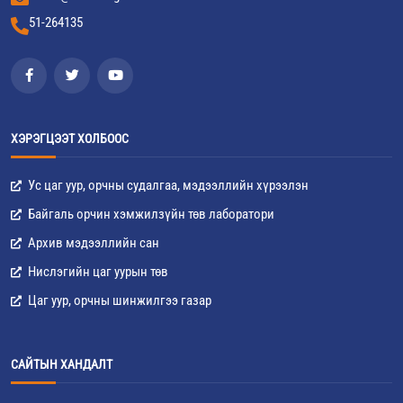
51-264135
ХЭРЭГЦЭЭТ ХОЛБООС
Ус цаг уур, орчны судалгаа, мэдээллийн хүрээлэн
Байгаль орчин хэмжилзүйн төв лаборатори
Архив мэдээллийн сан
Нислэгийн цаг уурын төв
Цаг уур, орчны шинжилгээ газар
САЙТЫН ХАНДАЛТ