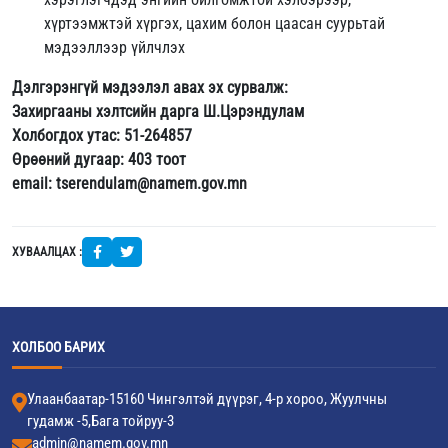
хүртээмжтэй хүргэх, цахим болон цаасан суурьтай
мэдээллээр үйлчлэх
Дэлгэрэнгүй мэдээлэл авах эх сурвалж:
Захиргааны хэлтсийн дарга Ш.Цэрэндулам
Холбогдох утас: 51-264857
Өрөөний дугаар: 403 тоот
email: tserendulam@namem.gov.mn
ХУВААЛЦАХ :
ХОЛБОО БАРИХ
Улаанбаатар-15160 Чингэлтэй дүүрэг, 4-р хороо, Жуулчны
гудамж -5,Бага тойруу-3
admin@namem.gov.mn