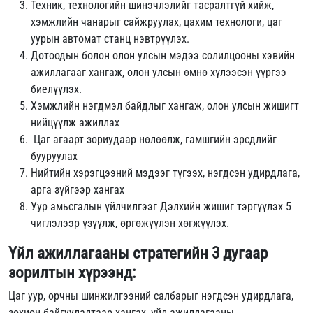
Техник, технологийн шинэчлэлийг тасралтгүй хийж,
хэмжлийн чанарыг сайжруулах, цахим технологи, цаг
уурын автомат станц нэвтрүүлэх.
Дотоодын болон олон улсын мэдээ солилцооны хэвийн
ажиллагааг хангаж, олон улсын өмнө хүлээсэн үүргээ
биелүүлэх.
Хэмжлийн нэгдмэл байдлыг хангаж, олон улсын жишигт
нийцүүлж ажиллах
Цаг агаарт зориудаар нөлөөлж, гамшгийн эрсдлийг
бууруулах
Нийтийн хэрэгцээний мэдээг түгээх, нэгдсэн удирдлага,
арга зүйгээр хангах
Уур амьсгалын үйлчилгээг Дэлхийн жишиг тэргүүлэх 5
чиглэлээр үзүүлж, өргөжүүлэн хөгжүүлэх.
Үйл ажиллагааны стратегийн 3 дугаар
зорилтын хүрээнд:
Цаг уур, орчны шинжилгээний салбарыг нэгдсэн удирдлага,
зохион байгуулалтаар хангах, үйл ажиллагааны