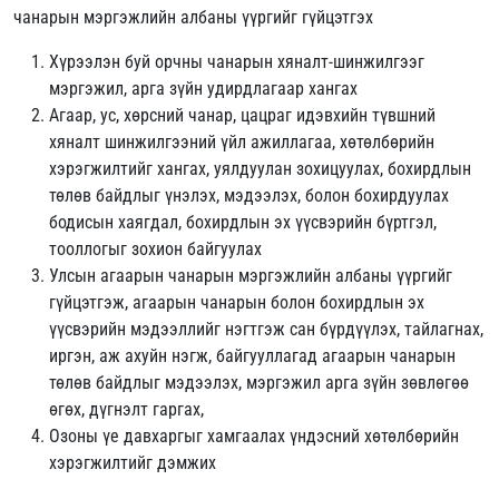
чанарын мэргэжлийн албаны үүргийг гүйцэтгэх
Хүрээлэн буй орчны чанарын хяналт-шинжилгээг
мэргэжил, арга зүйн удирдлагаар хангах
Агаар, ус, хөрсний чанар, цацраг идэвхийн түвшний
хяналт шинжилгээний үйл ажиллагаа, хөтөлбөрийн
хэрэгжилтийг хангах, уялдуулан зохицуулах, бохирдлын
төлөв байдлыг үнэлэх, мэдээлэх, болон бохирдуулах
бодисын хаягдал, бохирдлын эх үүсвэрийн бүртгэл,
тооллогыг зохион байгуулах
Улсын агаарын чанарын мэргэжлийн албаны үүргийг
гүйцэтгэж, агаарын чанарын болон бохирдлын эх
үүсвэрийн мэдээллийг нэгтгэж сан бүрдүүлэх, тайлагнах,
иргэн, аж ахуйн нэгж, байгууллагад агаарын чанарын
төлөв байдлыг мэдээлэх, мэргэжил арга зүйн зөвлөгөө
өгөх, дүгнэлт гаргах,
Озоны үе давхаргыг хамгаалах үндэсний хөтөлбөрийн
хэрэгжилтийг дэмжих