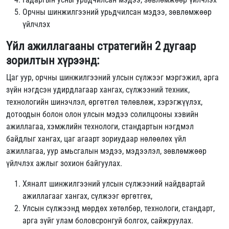
Орчны шинжилгээний урьдчилсан мэдээ, зөвлөмжөөр
үйлчлэх
Үйл ажиллагааны стратегийн 2 дугаар
зорилтын хүрээнд:
Цаг уур, орчны шинжилгээний улсын сүлжээг мэргэжил, арга
зүйн нэгдсэн удирдлагаар хангах, сүлжээний техник,
технологийн шинэчлэл, өргөтгөл төлөвлөж, хэрэгжүүлэх,
дотоодын болон олон улсын мэдээ солилцооны хэвийн
ажиллагаа, хэмжлийн технологи, стандартын нэгдмэл
байдлыг хангах, цаг агаарт зориудаар нөлөөлөх үйл
ажиллагаа, уур амьсгалын мэдээ, мэдээлэл, зөвлөмжөөр
үйлчлэх ажлыг зохион байгуулах.
Хяналт шинжилгээний улсын сүлжээний найдвартай
ажиллагааг хангах, сүлжээг өргөтгөх,
Улсын сүлжээнд мөрдөх хөтөлбөр, технологи, стандарт,
арга зүйг улам боловсронгуй болгох, сайжруулах.