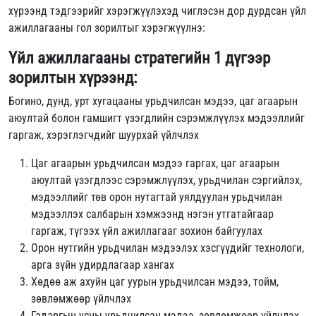
хүрээнд тэдгээрийг хэрэгжүүлэхэд чиглэсэн дор дурдсан үйл
ажиллагааны гол зорилтыг хэрэгжүүлнэ:
Үйл ажиллагааны стратегийн 1 дүгээр
зорилтын хүрээнд:
Богино, дунд, урт хугацааны урьдчилсан мэдээ, цаг агаарын
аюултай болон гамшигт үзэгдлийн сэрэмжлүүлэх мэдээллийг
гаргаж, хэрэглэгчдийг шуурхай үйлчлэх
Цаг агаарын урьдчилсан мэдээ гаргах, цаг агаарын
аюултай үзэгдлээс сэрэмжлүүлэх, урьдчилан сэргийлэх,
мэдээллийг төв орон нутагтай уялдуулан урьдчилан
мэдээллэх салбарын хэмжээнд нэгэн утгатайгаар
гаргаж, түгээх үйл ажиллагааг зохион байгуулах
Орон нутгийн урьдчилан мэдээлэх хэсгүүдийг технологи,
арга зүйн удирдлагаар хангах
Хөдөө аж ахуйн цаг уурын урьдчилсан мэдээ, тойм,
зөвлөмжөөр үйлчлэх
Гадаргын усны урьдчилсан мэдээ, зөвлөмжөөр үйлчлэх