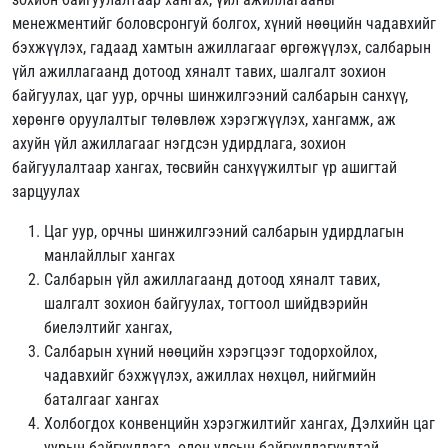
менежментийг боловсронгуй болгох, хүний нөөцийн чадавхийг
бэхжүүлэх, гадаад хамтын ажиллагааг өргөжүүлэх, салбарын
үйл ажиллагаанд дотоод хяналт тавих, шалгалт зохион
байгуулах, цаг уур, орчны шинжилгээний салбарын санхүү,
хөрөнгө оруулалтыг төлөвлөж хэрэгжүүлэх, хангамж, аж
ахуйн үйл ажиллагааг нэгдсэн удирдлага, зохион
байгуулалтаар хангах, төсвийн санхүүжилтыг үр ашигтай
зарцуулах
Цаг уур, орчны шинжилгээний салбарын удирдлагын
манлайллыг хангах
Салбарын үйл ажиллагаанд дотоод хяналт тавих,
шалгалт зохион байгуулах, тогтоол шийдвэрийн
биелэлтийг хангах,
Салбарын хүний нөөцийн хэрэгцээг тодорхойлох,
чадавхийг бэхжүүлэх, ажиллах нөхцөл, нийгмийн
баталгааг хангах
Холбогдох конвенцийн хэрэгжилтийг хангах, Дэлхийн цаг
уурын байгууллага, олон улсын байгууллагуудтай