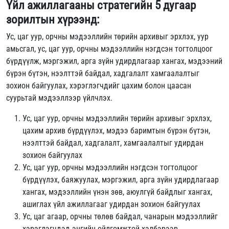
Үйл ажиллагааны стратегийн 5 дугаар
зорилтын хүрээнд:
Ус, цаг уур, орчны мэдээллийн төрийн архивыг эрхлэх, уур
амьсгал, ус, цаг уур, орчны мэдээллийн нэгдсэн тогтолцоог
бүрдүүлж, мэргэжил, арга зүйн удирдлагаар хангах, мэдээний
бүрэн бүтэн, нээлттэй байдал, хадгалалт хамгаалалтыг
зохион байгуулах, хэрэглэгчдийг цахим болон цаасан
суурьтай мэдээллээр үйлчлэх.
Ус, цаг уур, орчны мэдээллийн төрийн архивыг эрхлэх,
цахим архив бүрдүүлэх, мэдээ баримтын бүрэн бүтэн,
нээлттэй байдал, хадгалалт, хамгаалалтыг удирдан
зохион байгуулах
Ус, цаг уур, орчны мэдээллийн нэгдсэн тогтолцоог
бүрдүүлэх, баяжуулах, мэргэжил, арга зүйн удирдлагаар
хангах, мэдээллийн үнэн зөв, аюулгүй байдлыг хангах,
ашиглах үйл ажиллагааг удирдан зохион байгуулах
Ус, цаг агаар, орчны төлөв байдал, чанарын мэдээллийг
хэрэглэгчдэд энгийн ойлгомжтой хэлбэрээр,