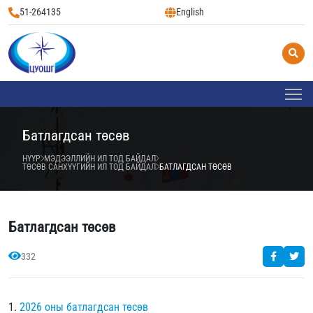
51-264135
English
Батлагдсан төсөв
НҮҮР
МЭДЭЭЛЛИЙН ИЛ ТОД БАЙДАЛ
ТӨСӨВ САНХҮҮГИЙН ИЛ ТОД БАЙДАЛ
БАТЛАГДСАН ТӨСӨВ
Батлагдсан төсөв
332
1.
2026 оны батлагдсан төсөв