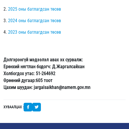
2.
2025 оны батлагдсан төсөв
3.
2024 оны батлагдсан төсөв
4.
2023 оны батлагдсан төсөв
Дэлгэрэнгүй мэдээлэл авах эх сурвалж:
Ерөнхий нягтлан бодогч: Д.Жаргалсайхан
Холбогдох утас: 51-264692
Өрөөний дугаар:605 тоот
Цахим шуудан: jargalsaikhan@namem.gov.mn
ХУВААЛЦАХ :