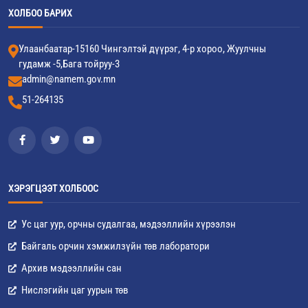
ХОЛБОО БАРИХ
Улаанбаатар-15160 Чингэлтэй дүүрэг, 4-р хороо, Жуулчны
гудамж -5,Бага тойруу-3
admin@namem.gov.mn
51-264135
ХЭРЭГЦЭЭТ ХОЛБООС
Ус цаг уур, орчны судалгаа, мэдээллийн хүрээлэн
Байгаль орчин хэмжилзүйн төв лаборатори
Архив мэдээллийн сан
Нислэгийн цаг уурын төв