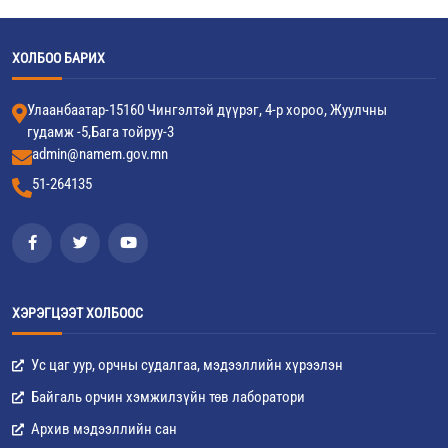
ХОЛБОО БАРИХ
Улаанбаатар-15160 Чингэлтэй дүүрэг, 4-р хороо, Жуулчны
гудамж -5,Бага тойруу-3
admin@namem.gov.mn
51-264135
ХЭРЭГЦЭЭТ ХОЛБООС
Ус цаг уур, орчны судалгаа, мэдээллийн хүрээлэн
Байгаль орчин хэмжилзүйн төв лаборатори
Архив мэдээллийн сан