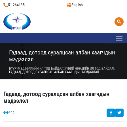
51-264135
English
Гадаад, дотоод суралцсан албан хаагчдын
мэдээлэл
НҮҮР
МЭДЭЭЛЛИЙН ИЛ ТОД БАЙДАЛ
ХҮНИЙ НӨӨЦИЙН ИЛ ТОД БАЙДАЛ
ГАДААД, ДОТООД СУРАЛЦСАН АЛБАН ХААГЧДЫН МЭДЭЭЛЭЛ
Гадаад, дотоод суралцсан албан хаагчдын
мэдээлэл
302