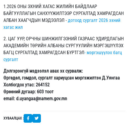
1.2026 ОНЫ ЭХНИЙ ХАГАС ЖИЛИЙН БАЙДЛААР
БАЙГУУЛЛАГЫН САНХҮҮЖИЛТЭЭР СУРГАЛТАД ХАМРАГДСАН
АЛБАН ХААГЧДЫН МЭДЭЭЛЭЛ -
дотоод сургалт 2026 эхний
хагас жил
2. ЦАГ УУР, ОРЧНЫ ШИНЖИЛГЭЭНИЙ ГАЗРААС УДИРДЛАГЫН
АКАДЕМИЙН ТӨРИЙН АЛБАНЫ СУРГУУЛИЙН МЭРГЭШҮҮЛЭХ
БАГЦ СУРГАЛТАД ХАМРАГДСАН БҮРТГЭЛ
- мэргэшүүлэх багц
сургалт
Дэлгэрэнгүй мэдээлэл авах эх сурвалж:
Өргөдөл, гомдол, сургалт хариуцсан мэргэжилтэн Д.Уянгаа
Холбогдох утас: 264152
Өрөөний дугаар: 603 тоот
email: d.uyangaa@namem.gov.mn
ХУВААЛЦАХ :