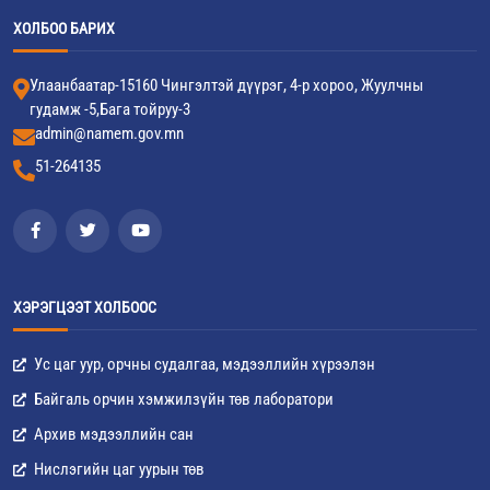
ХОЛБОО БАРИХ
Улаанбаатар-15160 Чингэлтэй дүүрэг, 4-р хороо, Жуулчны
гудамж -5,Бага тойруу-3
admin@namem.gov.mn
51-264135
ХЭРЭГЦЭЭТ ХОЛБООС
Ус цаг уур, орчны судалгаа, мэдээллийн хүрээлэн
Байгаль орчин хэмжилзүйн төв лаборатори
Архив мэдээллийн сан
Нислэгийн цаг уурын төв