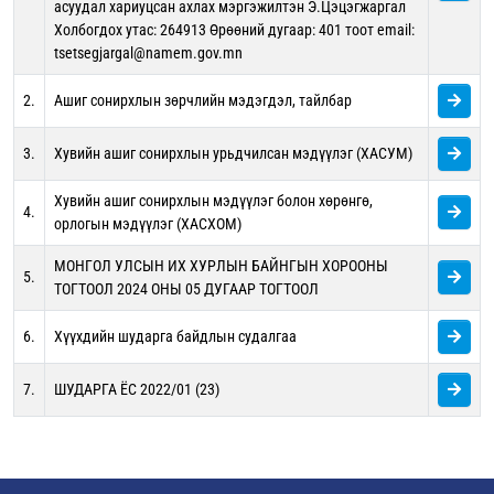
асуудал хариуцсан ахлах мэргэжилтэн Э.Цэцэгжаргал
Холбогдох утас: 264913 Өрөөний дугаар: 401 тоот email:
tsetsegjargal@namem.gov.mn
2.
Ашиг сонирхлын зөрчлийн мэдэгдэл, тайлбар
3.
Хувийн ашиг сонирхлын урьдчилсан мэдүүлэг (ХАСУМ)
Хувийн ашиг сонирхлын мэдүүлэг болон хөрөнгө,
4.
орлогын мэдүүлэг (ХАСХОМ)
МОНГОЛ УЛСЫН ИХ ХУРЛЫН БАЙНГЫН ХОРООНЫ
5.
ТОГТООЛ 2024 ОНЫ 05 ДУГААР ТОГТООЛ
6.
Хүүхдийн шударга байдлын судалгаа
7.
ШУДАРГА ЁС 2022/01 (23)