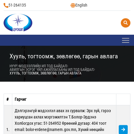
51-264135
English
Хууль, тогтоомж, зөвлөгөө, гарын авлага
НҮҮР
МЭДЭЭЛЛИЙН ИЛ ТОД БАЙДАЛ
АВИЛГЫН ЭСРЭГ ҮЙЛ АЖИЛЛАГААНЫ ИЛ ТОД БАЙДАЛ
ХУУЛЬ, ТОГТООМЖ, ЗӨВЛӨГӨӨ, ГАРЫН АВЛАГА
#
Гарчиг
Дэлгэрэнгүй мэдээлэл авах эх сурвалж: Эрх зүй, гэрээ
хариуцсан ахлах мэргэжилтэн Т.Болор-Эрдэнэ
Холбогдох утас: 51-264952 Өрөөний дугаар: 404 тоот
1.
email: bolor-erdene@namem.gov.mn, Хүний нөөцийн