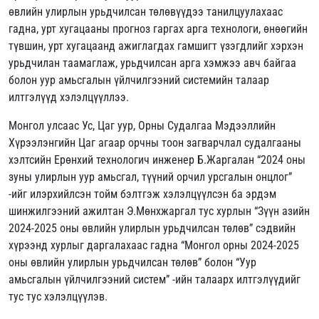
өвлийн улирлын урьдчилсан төлөвүүдээ танилцуулахаас
гадна, урт хугацааны прогноз гаргах арга технологи, өнөөгийн
түвшин, урт хугацаанд ажиглагдах гамшигт үзэгдлийг хэрхэн
урьдчилан таамаглаж, урьдчилсан арга хэмжээ авч байгаа
болон уур амьсгалын үйлчилгээний системийн талаар
илтгэлүүд хэлэлцүүллээ.
Монгол улсаас Ус, Цаг уур, Орны Судалгаа Мэдээллийн
Хүрээлэнгийн Цаг агаар орчны тоон загварчлал судалгааны
хэлтсийн Ерөнхий технологич инженер Б.Жаргалан “2024 оны
зуны улирлын уур амьсгал, түүний орчил урсгалын онцлог”
-ийг илэрхийлсэн тойм бэлтгэж хэлэлцүүлсэн ба эрдэм
шинжилгээний ажилтан Э.Мөнхжаргал тус хурлын “Зүүн азийн
2024-2025 оны өвлийн улирлын урьдчилсан төлөв” сэдвийн
хүрээнд хурлыг даргалахаас гадна “Монгол орны 2024-2025
оны өвлийн улирлын урьдчилсан төлөв” болон “Уур
амьсгалын үйлчилгээний систем” -ийн талаарх илтгэлүүдийг
тус тус хэлэлцүүлэв.