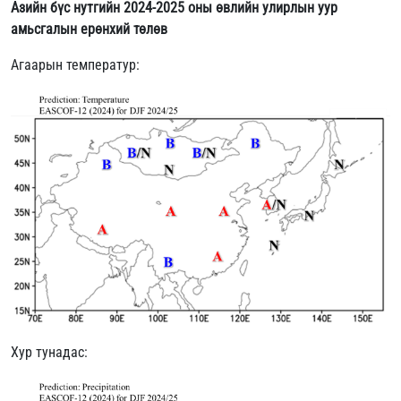
Азийн бүс нутгийн 2024-2025 оны өвлийн улирлын
уур
амьсгалын ерөнхий төлөв
Агаарын температур:
Хур тунадас: