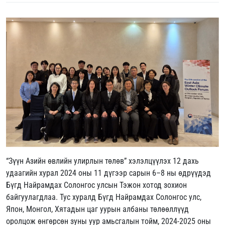
“Зүүн Азийн өвлийн улирлын төлөв” хэлэлцүүлэх 12 дахь
удаагийн хурал 2024 оны 11 дүгээр сарын 6–8 ны өдрүүдэд
Бүгд Найрамдах Солонгос улсын Тэжон хотод зохион
байгуулагдлаа. Тус хуралд Бүгд Найрамдах Солонгос улс,
Япон, Монгол, Хятадын цаг уурын албаны төлөөллүүд
оролцож өнгөрсөн зуны уур амьсгалын тойм, 2024-2025 оны