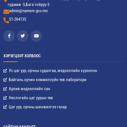
гудамж -5,Бага тойруу-3
admin@namem.gov.mn
51-264135
ХЭРЭГЦЭЭТ ХОЛБООС
Ус цаг уур, орчны судалгаа, мэдээллийн хүрээлэн
Байгаль орчин хэмжилзүйн төв лаборатори
Архив мэдээллийн сан
Нислэгийн цаг уурын төв
Цаг уур, орчны шинжилгээ газар