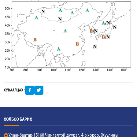
ХУВААЛЦАХ :
ХОЛБОО БАРИХ
Улаанбаатар-15160 Чингэлтэй дүүрэг, 4-р хороо, Жуулчны