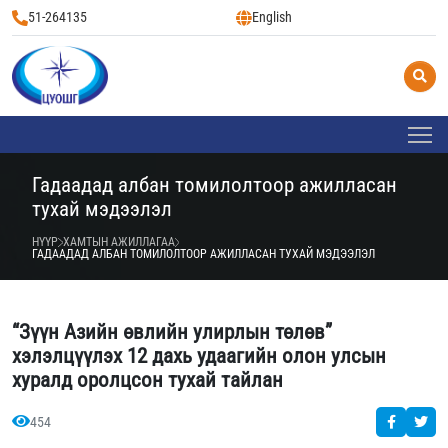
51-264135
English
Гадаадад албан томилолтоор ажилласан
тухай мэдээлэл
НҮҮР
ХАМТЫН АЖИЛЛАГАА
ГАДААДАД АЛБАН ТОМИЛОЛТООР АЖИЛЛАСАН ТУХАЙ МЭДЭЭЛЭЛ
“Зүүн Азийн өвлийн улирлын төлөв”
хэлэлцүүлэх 12 дахь удаагийн олон улсын
хуралд оролцсон тухай тайлан
454