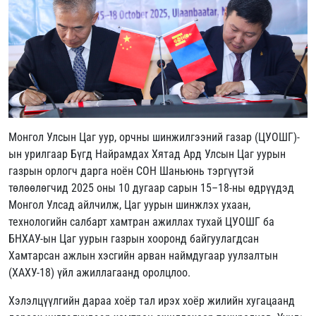
Монгол Улсын Цаг уур, орчны шинжилгээний газар (ЦУОШГ)-
ын урилгаар Бүгд Найрамдах Хятад Ард Улсын Цаг уурын
газрын орлогч дарга ноён СОН Шаньюнь тэргүүтэй
төлөөлөгчид 2025 оны 10 дугаар сарын 15–18-ны өдрүүдэд
Монгол Улсад айлчилж, Цаг уурын шинжлэх ухаан,
технологийн салбарт хамтран ажиллах тухай ЦУОШГ ба
БНХАУ-ын Цаг уурын газрын хооронд байгуулагдсан
Хамтарсан ажлын хэсгийн арван наймдугаар уулзалтын
(ХАХУ-18) үйл ажиллагаанд оролцлоо.
Хэлэлцүүлгийн дараа хоёр тал ирэх хоёр жилийн хугацаанд