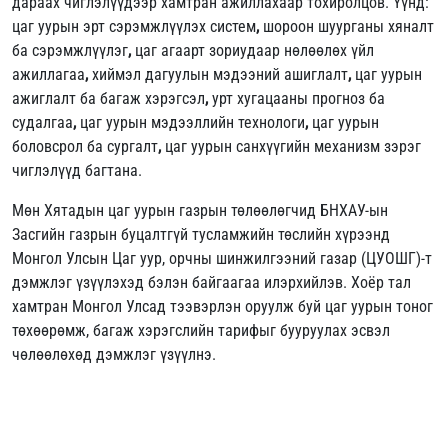
дараах чиглэлүүдээр хамтран ажиллахаар тохиролцов. Үүнд:
цаг уурын эрт сэрэмжлүүлэх систем
,
шороон шуурганы хяналт
ба сэрэмжлүүлэг
,
цаг агаарт зориудаар нөлөөлөх үйл
ажиллагаа
,
хиймэл дагуулын мэдээний ашиглалт
,
цаг уурын
ажиглалт ба багаж хэрэгсэл
,
урт хугацааны прогноз ба
судалгаа
,
цаг уурын мэдээллийн технологи
,
цаг уурын
боловсрол ба сургалт
,
цаг уурын санхүүгийн механизм зэрэг
чиглэлүүд багтана.
Мөн Хятадын цаг уурын газрын төлөөлөгчид БНХАУ-ын
Засгийн газрын буцалтгүй тусламжийн төслийн хүрээнд
Монгол Улсын Цаг уур, орчны шинжилгээний газар (ЦУОШГ)-т
дэмжлэг үзүүлэхэд бэлэн байгаагаа илэрхийлэв. Хоёр тал
хамтран Монгол Улсад тээвэрлэн оруулж буй цаг уурын тоног
төхөөрөмж, багаж хэрэгслийн тарифыг бууруулах эсвэл
чөлөөлөхөд дэмжлэг үзүүлнэ.