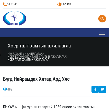
51-264135
English
Хоёр талт хамтын ажиллагаа
НҮҮР
ХАМТЫН АЖИЛЛАГАА
ХОЁР БОЛОН ОЛОН ТАЛТ ХАМТЫН АЖИЛЛАГАА
ХОЁР ТАЛТ ХАМТЫН АЖИЛЛАГАА
Бүгд Найрамдах Хятад Ард Улс
492
БНХАУ-ын Цаг уурын газартай 1989 оноос эхлэн хамтын