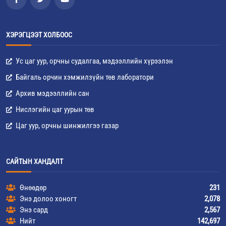
ХЭРЭГЦЭЭТ ХОЛБООС
Ус цаг уур, орчны судалгаа, мэдээллийн хүрээлэн
Байгаль орчин хэмжилзүйн төв лаборатори
Архив мэдээллийн сан
Нислэгийн цаг уурын төв
Цаг уур, орчны шинжилгээ газар
САЙТЫН ХАНДАЛТ
Өнөөдөр
231
Энэ долоо хоногт
2,078
Энэ сард
2,567
Нийт
142,697