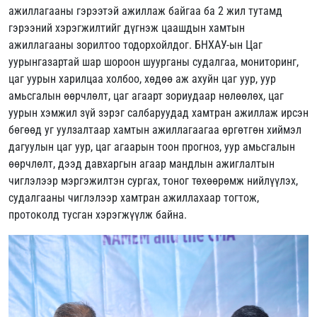
ажиллагааны гэрээтэй ажиллаж байгаа ба 2 жил тутамд
гэрээний хэрэгжилтийг дүгнэж цаашдын хамтын
ажиллагааны зорилтоо тодорхойлдог. БНХАУ-ын Цаг
уурынгазартай шар шороон шуурганы судалгаа, мониторинг,
цаг уурын харилцаа холбоо, хөдөө аж ахуйн цаг уур, уур
амьсгалын өөрчлөлт, цаг агаарт зориудаар нөлөөлөх, цаг
уурын хэмжил зүй зэрэг салбаруудад хамтран ажиллаж ирсэн
бөгөөд уг уулзалтаар хамтын ажиллагаагаа өргөтгөн хиймэл
дагуулын цаг уур, цаг агаарын тоон прогноз, уур амьсгалын
өөрчлөлт, дээд давхаргын агаар мандлын ажиглалтын
чиглэлээр мэргэжилтэн сургах, тоног төхөөрөмж нийлүүлэх,
судалгааны чиглэлээр хамтран ажиллахаар тогтож,
протоколд тусган хэрэгжүүлж байна.