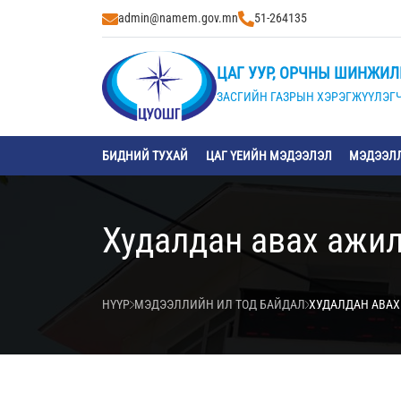
admin@namem.gov.mn
51-264135
ЦАГ УУР, ОРЧНЫ ШИНЖИЛ
ЗАСГИЙН ГАЗРЫН ХЭРЭГЖҮҮЛЭГЧ
БИДНИЙ ТУХАЙ
ЦАГ ҮЕИЙН МЭДЭЭЛЭЛ
МЭДЭЭЛЛ
Худалдан авах ажил
НҮҮР
МЭДЭЭЛЛИЙН ИЛ ТОД БАЙДАЛ
ХУДАЛДАН АВАХ