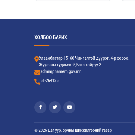
ХОЛБОО БАРИХ
Улаанбаатар-15160 Чингэлтэй дүүрэг, 4-р хороо,
Жуулчны гудамж -5,Бага тойруу-3
admin@namem.gov.mn
51-264135
© 2026 Цаг уур, орчны шинжилгээний газар