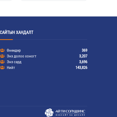
САЙТЫН ХАНДАЛТ
Өнөөдөр
369
Энэ долоо хоногт
3,207
Энэ сард
3,696
Нийт
143,826