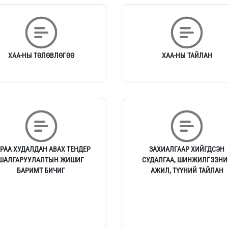
ХАА-НЫ ТӨЛӨВЛӨГӨӨ
ХАА-НЫ ТАЙЛАН
РАА ХУДАЛДАН АВАХ ТЕНДЕР
ЗАХИАЛГААР ХИЙГДСЭН
ШАЛГАРУУЛАЛТЫН ЖИШИГ
СУДАЛГАА, ШИНЖИЛГЭЭНИ
БАРИМТ БИЧИГ
АЖИЛ, ТҮҮНИЙ ТАЙЛАН