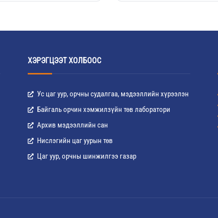
ХЭРЭГЦЭЭТ ХОЛБООС
Ус цаг уур, орчны судалгаа, мэдээллийн хүрээлэн
Байгаль орчин хэмжилзүйн төв лаборатори
Архив мэдээллийн сан
Нислэгийн цаг уурын төв
Цаг уур, орчны шинжилгээ газар