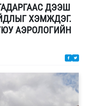
ГАДАРГААС ДЭЭШ
АЙДЛЫГ ХЭМЖДЭГ.
УЮУ АЭРОЛОГИЙН