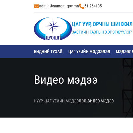
admin@namem.gov.mn
51-264135
ЦАГ УУР, ОРЧНЫ ШИНЖИЛ
ЗАСГИЙН ГАЗРЫН ХЭРЭГЖҮҮЛЭГЧ
БИДНИЙ ТУХАЙ
ЦАГ ҮЕИЙН МЭДЭЭЛЭЛ
МЭДЭЭЛЛ
Видео мэдээ
НҮҮР
ЦАГ ҮЕИЙН МЭДЭЭЛЭЛ
ВИДЕО МЭДЭЭ