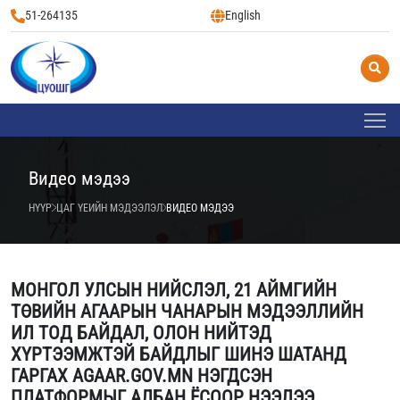
51-264135
English
Видео мэдээ
НҮҮР
ЦАГ ҮЕИЙН МЭДЭЭЛЭЛ
ВИДЕО МЭДЭЭ
МОНГОЛ УЛСЫН НИЙСЛЭЛ, 21 АЙМГИЙН
ТӨВИЙН АГААРЫН ЧАНАРЫН МЭДЭЭЛЛИЙН
ИЛ ТОД БАЙДАЛ, ОЛОН НИЙТЭД
ХҮРТЭЭМЖТЭЙ БАЙДЛЫГ ШИНЭ ШАТАНД
ГАРГАХ AGAAR.GOV.MN НЭГДСЭН
ПЛАТФОРМЫГ АЛБАН ЁСООР НЭЭЛЭЭ