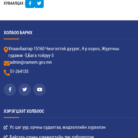
ХУВААЛЦАХ :
ХОЛБОО БАРИХ
Улаанбаатар-15160 Чингэлтэй дүүрэг, 4-р хороо, Жуулчны
гудамж -5,Бага тойруу-3
admin@namem.gov.mn
51-264135
ХЭРЭГЦЭЭТ ХОЛБООС
Ус цаг уур, орчны судалгаа, мэдээллийн хүрээлэн
Байгаль орчин хэмжилзүйн төв лаборатори