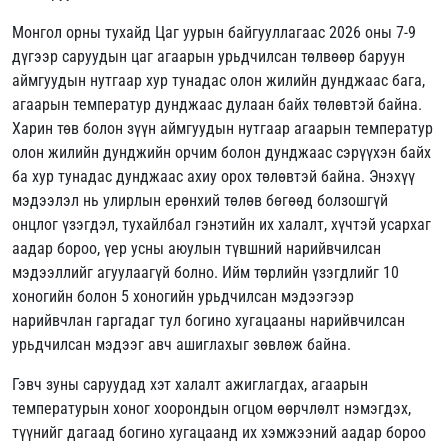
Монгол орны тухайд Цаг уурын байгууллагаас 2026 оны 7-9
дүгээр саруудын цаг агаарын урьдчилсан төлвөөр баруун
аймгуудын нутгаар хур тунадас олон жилийн дунджаас бага,
агаарын температур дунджаас дулаан байх төлөвтэй байна.
Харин төв болон зүүн аймгуудын нутгаар агаарын температур
олон жилийн дунджийн орчим болон дунджаас сэрүүхэн байх
ба хур тунадас дунджаас ахиу орох төлөвтэй байна. Энэхүү
мэдээлэл нь улирлын ерөнхий төлөв бөгөөд болзошгүй
онцлог үзэгдэл, тухайлбал гэнэтийн их халалт, хүчтэй усархаг
аадар бороо, үер усны аюулын түвшний нарийвчилсан
мэдээллийг агуулаагүй болно. Ийм төрлийн үзэгдлийг 10
хоногийн болон 5 хоногийн урьдчилсан мэдээгээр
нарийвчлан гаргадаг тул богино хугацааны нарийвчилсан
урьдчилсан мэдээг авч ашиглахыг зөвлөж байна.
Гэвч зуны саруудад хэт халалт ажиглагдах, агаарын
температурын хоног хоорондын огцом өөрчлөлт нэмэгдэх,
түүнийг дагаад богино хугацаанд их хэмжээний аадар бороо