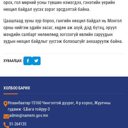
орох, гол мөрний усны түвшин нэмэгдэх, гэнэтийн үерийн
нөхцөл байдал үүсэх зэрэг эрсдэлтэй байна.
Цаашлаад зуны хур бороо, гангийн нөхцөл байдал нь Монгол
орны нийгэм эдийн засаг, хөдөө аж ахуй, дэд бүтэц, эрүүл
мэндийн салбарт нөлөөлөөд зогсохгүй өвлийн саруудын
зудын нөхцөл байдлыг үүсгэж болзошгүйг анхааруулж байна.
ХУВААЛЦАХ :
ХОЛБОО БАРИХ
Улаанбаатар-15160 Чингэлтэй дүүрэг, 4-р хороо, Жуулчны
гудамж -5,Бага тойруу-3
admin@namem.gov.mn
51-264135