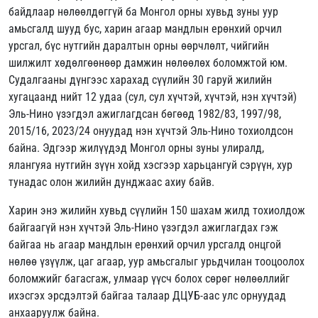
байдлаар нөлөөлдөггүй ба Монгол орны хувьд зуны уур
амьсгалд шууд бус, харин агаар мандлын ерөнхий орчил
урсгал, бүс нутгийн даралтын орны өөрчлөлт, чийгийн
шилжилт хөдөлгөөнөөр дамжин нөлөөлөх боломжтой юм.
Судалгааны дүнгээс харахад сүүлийн 30 гаруй жилийн
хугацаанд нийт 12 удаа (cул, cул хүчтэй, хүчтэй, нэн хүчтэй)
Эль-Нино үзэгдэл ажиглагдсан бөгөөд 1982/83, 1997/98,
2015/16, 2023/24 онуудад нэн хүчтэй Эль-Нино тохиолдсон
байна. Эдгээр жилүүдэд Монгол орны зуны улиралд,
ялангуяа нутгийн зүүн хойд хэсгээр харьцангуй сэрүүн, хур
тунадас олон жилийн дунджаас ахиу байв.
Харин энэ жилийн хувьд сүүлийн 150 шахам жилд тохиолдож
байгаагүй нэн хүчтэй Эль-Нино үзэгдэл ажиглагдах гэж
байгаа нь агаар мандлын ерөнхий орчил урсгалд онцгой
нөлөө үзүүлж, цаг агаар, уур амьсгалыг урьдчилан тооцоолох
боломжийг багасгаж, улмаар үүсч болох сөрөг нөлөөллийг
ихэсгэх эрсдэлтэй байгаа талаар ДЦУБ-аас улс орнуудад
анхааруулж байна.