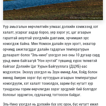
Уур амьсгалын өөрчлөлтийн улмаас дэлхийн хэмжээнд хэт
халалт, усархаг аадар бороо, үер зэрэг ус, цаг агаарын
гаралтай аюултай үзэгдлийн давтамж, эрчимшил эрс
нэмэгдэж байна. Мөн Номхон далайн зүүн эрэгт, экватор
орчимд ажиглагддаг далайн гадаргын температурын
дулааралт болох “Эль-нино” үзэгдэл энэ оны 10 дугаар сард
урьд өмнө байгаагүй “Нэн хүчтэй” түвшинд хүрэх төлөвтэй
байгааг Дэлхийн Цаг Уурын Байгууллага (ДЦУБ)-аас
мэдээлсэн. Энэхүү үзэгдэл нь Зүүн өмнөд Ази, Хойд болон
өмнөд Америк зэрэг бүс нутгуудын агаарын температурыг
нэмэгдүүлж, хэт халалт тохиолдох, зарим бүс нутагт хур
тунадасны горим өөрчлөгдөх зэрэг эрсдлийг бий болгодог
болохыг эрдэмтэн, судлаачид тогтоосон байдаг.
Эль-Нино үзэгдэл нь дэлхийн бүх улс орон, бүс нутагт ижил