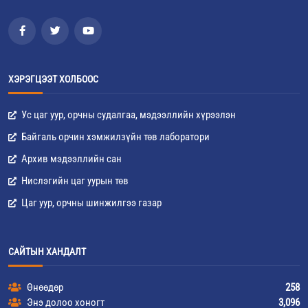
ХЭРЭГЦЭЭТ ХОЛБООС
Ус цаг уур, орчны судалгаа, мэдээллийн хүрээлэн
Байгаль орчин хэмжилзүйн төв лаборатори
Архив мэдээллийн сан
Нислэгийн цаг уурын төв
Цаг уур, орчны шинжилгээ газар
САЙТЫН ХАНДАЛТ
Өнөөдөр
258
Энэ долоо хоногт
3,096