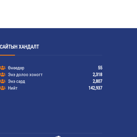
САЙТЫН ХАНДАЛТ
Өнөөдөр
55
Энэ долоо хоногт
2,318
Энэ сард
2,807
Нийт
142,937