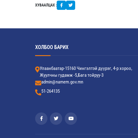
ХУВААЛЦАХ :
ХОЛБОО БАРИХ
Улаанбаатар-15160 Чингэлтэй дүүрэг, 4-р хороо,
Жуулчны гудамж -5,Бага тойруу-3
admin@namem.gov.mn
51-264135