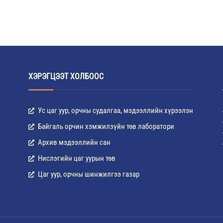
ХЭРЭГЦЭЭТ ХОЛБООС
Ус цаг уур, орчны судалгаа, мэдээллийн хүрээлэн
Байгаль орчин хэмжилзүйн төв лаборатори
Архив мэдээллийн сан
Нислэгийн цаг уурын төв
Цаг уур, орчны шинжилгээ газар