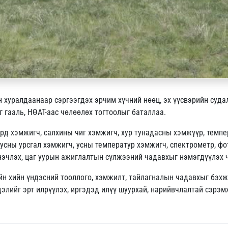
н хуралдаанаар сэргээгдэх эрчим хүчний нөөц, эх үүсвэрийн суд
 гааль, НӨАТ-аас чөлөөлөх тогтоолыг баталлаа.
урд хэмжигч, салхины чиг хэмжигч, хур тунадасны хэмжүүр, темп
 усны урсгал хэмжигч, усны температур хэмжигч, спектрометр, фо
эчлэх, цаг уурын ажиглалтын сүлжээний чадавхыг нэмэгдүүлэх ч
йн хийн үндэсний тооллого, хэмжилт, тайлагналын чадавхыг бэхж
сдэлийг эрт илрүүлэх, иргэдэд илүү шуурхай, нарийвчлалтай сэрэ