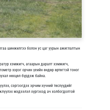
алгаа шинжилгээ болон ус цаг уурын ажиглалтын
ератур хэмжигч, агаарын даралт хэмжигч,
тометр зэрэг орчин үеийн өндөр өртөгтэй тоног
ухал нөхцөл бүрдэж байна.
үүлэх, сэргээгдэх эрчим хүчний төслүүдийг
мжлүүлэх мэдээлэл хүргэхэд ач холбогдолтой