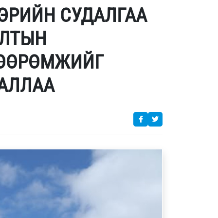
ВЭРИЙН СУДАЛГАА
АЛТЫН
ХӨӨРӨМЖИЙГ
ТАЛЛАА