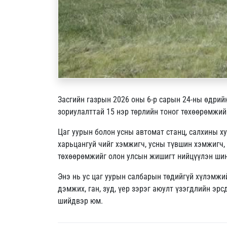
Засгийн газрын 2026 оны 6-р сарын 24-ны өдрий
зориулалттай 15 нэр төрлийн тоног төхөөрөмжийг
Цаг уурын болон усны автомат станц, салхины х
харьцангуй чийг хэмжигч, усны түвшин хэмжигч,
төхөөрөмжийг олон улсын жишигт нийцүүлэн шин
Энэ нь ус цаг уурын салбарын төдийгүй хүлэмжи
дэмжих, ган, зуд, үер зэрэг аюулт үзэгдлийн эр
шийдвэр юм.