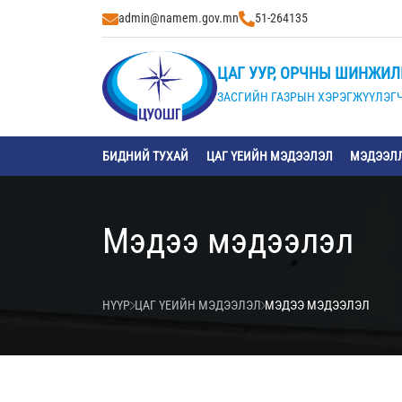
admin@namem.gov.mn
51-264135
ЦАГ УУР, ОРЧНЫ ШИНЖИЛ
ЗАСГИЙН ГАЗРЫН ХЭРЭГЖҮҮЛЭГЧ
БИДНИЙ ТУХАЙ
ЦАГ ҮЕИЙН МЭДЭЭЛЭЛ
МЭДЭЭЛЛ
Мэдээ мэдээлэл
НҮҮР
ЦАГ ҮЕИЙН МЭДЭЭЛЭЛ
МЭДЭЭ МЭДЭЭЛЭЛ