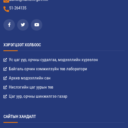
51-264135
ХЭРЭГЦЭЭТ ХОЛБООС
Ус цаг уур, орчны судалгаа, мэдээллийн хүрээлэн
Байгаль орчин хэмжилзүйн төв лаборатори
Архив мэдээллийн сан
Нислэгийн цаг уурын төв
Цаг уур, орчны шинжилгээ газар
САЙТЫН ХАНДАЛТ