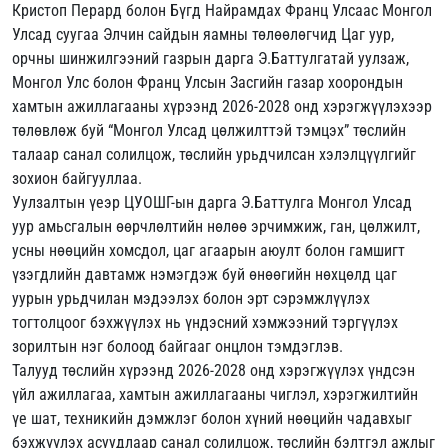
Кристоп Перард болон Бүгд Найрамдах Франц Улсаас Монгол
Улсад суугаа Элчин сайдын яамны төлөөлөгчид Цаг уур,
орчны шинжилгээний газрын дарга Э.Баттулгатай уулзаж,
Монгол Улс болон Франц Улсын Засгийн газар хоорондын
хамтын ажиллагааны хүрээнд 2026-2028 онд хэрэгжүүлэхээр
төлөвлөж буй “Монгол Улсад цөлжилттэй тэмцэх” төслийн
талаар санал солилцож, төслийн урьдчилсан хэлэлцүүлгийг
зохион байгууллаа.
Уулзалтын үеэр ЦУОШГ-ын дарга Э.Баттулга Монгол Улсад
уур амьсгалын өөрчлөлтийн нөлөө эрчимжиж, ган, цөлжилт,
усны нөөцийн хомсдол, цаг агаарын аюулт болон гамшигт
үзэгдлийн давтамж нэмэгдэж буй өнөөгийн нөхцөлд цаг
уурын урьдчилан мэдээлэх болон эрт сэрэмжлүүлэх
тогтолцоог бэхжүүлэх нь үндэсний хэмжээний тэргүүлэх
зорилтын нэг болоод байгааг онцлон тэмдэглэв.
Талууд төслийн хүрээнд 2026-2028 онд хэрэгжүүлэх үндсэн
үйл ажиллагаа, хамтын ажиллагааны чиглэл, хэрэгжилтийн
үе шат, техникийн дэмжлэг болон хүний нөөцийн чадавхыг
бэхжүүлэх асуудлаар санал солилцож, төслийн бэлтгэл ажлыг