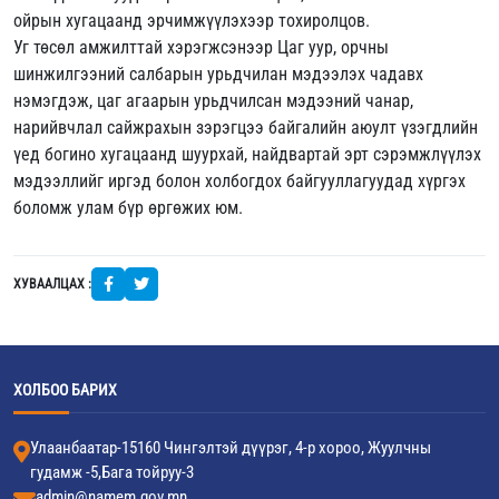
ойрын хугацаанд эрчимжүүлэхээр тохиролцов.
Уг төсөл амжилттай хэрэгжсэнээр Цаг уур, орчны
шинжилгээний салбарын урьдчилан мэдээлэх чадавх
нэмэгдэж, цаг агаарын урьдчилсан мэдээний чанар,
нарийвчлал сайжрахын зэрэгцээ байгалийн аюулт үзэгдлийн
үед богино хугацаанд шуурхай, найдвартай эрт сэрэмжлүүлэх
мэдээллийг иргэд болон холбогдох байгууллагуудад хүргэх
боломж улам бүр өргөжих юм.
ХУВААЛЦАХ :
ХОЛБОО БАРИХ
Улаанбаатар-15160 Чингэлтэй дүүрэг, 4-р хороо, Жуулчны
гудамж -5,Бага тойруу-3
admin@namem.gov.mn