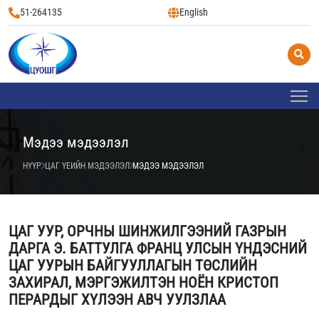
51-264135
English
Мэдээ мэдээлэл
НҮҮР
ЦАГ ҮЕИЙН МЭДЭЭЛЭЛ
МЭДЭЭ МЭДЭЭЛЭЛ
ЦАГ УУР, ОРЧНЫ ШИНЖИЛГЭЭНИЙ ГАЗРЫН
ДАРГА Э. БАТТУЛГА ФРАНЦ УЛСЫН ҮНДЭСНИЙ
ЦАГ УУРЫН БАЙГУУЛЛАГЫН ТӨСЛИЙН
ЗАХИРАЛ, МЭРГЭЖИЛТЭН НОЁН КРИСТОП
ПЕРАРДЫГ ХҮЛЭЭН АВЧ УУЛЗЛАА