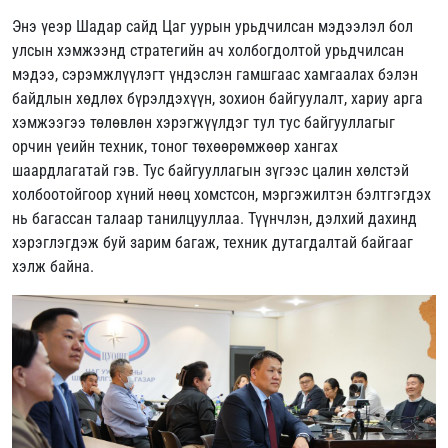
Энэ үеэр Шадар сайд Цаг уурын урьдчилсан мэдээлэл бол
улсын хэмжээнд стратегийн ач холбогдолтой урьдчилсан
мэдээ, сэрэмжлүүлэгт үндэслэн гамшгаас хамгаалах бэлэн
байдлын хөдлөх бүрэлдэхүүн, зохион байгуулалт, хариу арга
хэмжээгээ төлөвлөн хэрэгжүүлдэг тул тус байгууллагыг
орчин үеийн техник, тоног төхөөрөмжөөр хангах
шаардлагатай гэв. Тус байгууллагын зүгээс цалин хөлстэй
холбоотойгоор хүний нөөц хомстсон, мэргэжилтэн бэлтгэгдэх
нь багассан талаар танилцууллаа. Түүнчлэн, дэлхий дахинд
хэрэглэгдэж буй зарим багаж, техник дутагдалтай байгааг
хэлж байна.