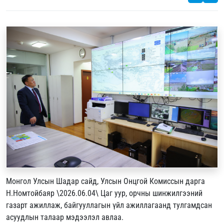
Монгол Улсын Шадар сайд, Улсын Онцгой Комиссын дарга
Н.Номтойбаяр \2026.06.04\ Цаг уур, орчны шинжилгээний
газарт ажиллаж, байгууллагын үйл ажиллагаанд тулгамдсан
асуудлын талаар мэдээлэл авлаа.