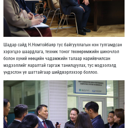
Шадар сайд Н.Номтойбаяр тус байгууллагын нэн тулгамдсан
хэрэгцээ шаардлага, техник тоног төхөөрөмжийн шинэчлэл
болон хүний нөөцийн чадамжийн талаар нарийвчилсан
мэдээллийг яаралтай гаргаж танилцуулах, тус мэдээлэлд
үндэслэн үе шаттайгаар шийдвэрлэхээр боллоо.