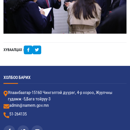
ХУВААЛЦАХ :
ХОЛБОО БАРИХ
Улаанбаатар-15160 Чингэлтэй дүүрэг, 4-р хороо, Жуулчны
гудамж -5,Бага тойруу-3
admin@namem.gov.mn
51-264135