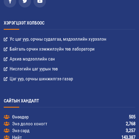
ХЭРЭГЦЭЭТ ХОЛБООС
Ус цаг уур, орчны судалгаа, мэдээллийн хүрээлэн
Байгаль орчин хэмжилзүйн төв лаборатори
Архив мэдээллийн сан
Нислэгийн цаг уурын төв
Цаг уур, орчны шинжилгээ газар
САЙТЫН ХАНДАЛТ
Өнөөдөр
505
Энэ долоо хоногт
2,768
Энэ сард
3,257
Нийт
143,387