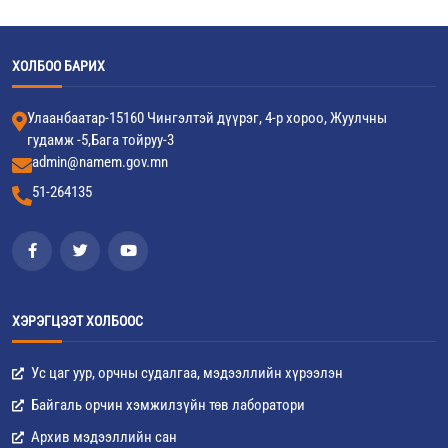
ХОЛБОО БАРИХ
Улаанбаатар-15160 Чингэлтэй дүүрэг, 4-р хороо, Жуулчны
гудамж -5,Бага тойруу-3
admin@namem.gov.mn
51-264135
ХЭРЭГЦЭЭТ ХОЛБООС
Ус цаг уур, орчны судалгаа, мэдээллийн хүрээлэн
Байгаль орчин хэмжилзүйн төв лаборатори
Архив мэдээллийн сан