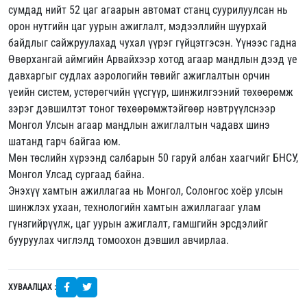
сумдад нийт 52 цаг агаарын автомат станц суурилуулсан нь
орон нутгийн цаг уурын ажиглалт, мэдээллийн шуурхай
байдлыг сайжруулахад чухал үүрэг гүйцэтгэсэн. Үүнээс гадна
Өвөрхангай аймгийн Арвайхээр хотод агаар мандлын дээд үе
давхаргыг судлах аэрологийн төвийг ажиглалтын орчин
үеийн систем, устөрөгчийн үүсгүүр, шинжилгээний төхөөрөмж
зэрэг дэвшилтэт тоног төхөөрөмжтэйгөөр нэвтрүүлснээр
Монгол Улсын агаар мандлын ажиглалтын чадавх шинэ
шатанд гарч байгаа юм.
Мөн төслийн хүрээнд салбарын 50 гаруй албан хаагчийг БНСУ,
Монгол Улсад сургаад байна.
Энэхүү хамтын ажиллагаа нь Монгол, Солонгос хоёр улсын
шинжлэх ухаан, технологийн хамтын ажиллагааг улам
гүнзгийрүүлж, цаг уурын ажиглалт, гамшгийн эрсдэлийг
бууруулах чиглэлд томоохон дэвшил авчирлаа.
ХУВААЛЦАХ :