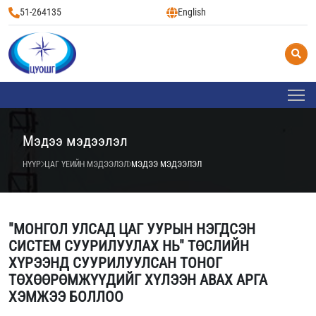
51-264135
English
Мэдээ мэдээлэл
НҮҮР
ЦАГ ҮЕИЙН МЭДЭЭЛЭЛ
МЭДЭЭ МЭДЭЭЛЭЛ
"МОНГОЛ УЛСАД ЦАГ УУРЫН НЭГДСЭН
СИСТЕМ СУУРИЛУУЛАХ НЬ" ТӨСЛИЙН
ХҮРЭЭНД СУУРИЛУУЛСАН ТОНОГ
ТӨХӨӨРӨМЖҮҮДИЙГ ХҮЛЭЭН АВАХ АРГА
ХЭМЖЭЭ БОЛЛОО