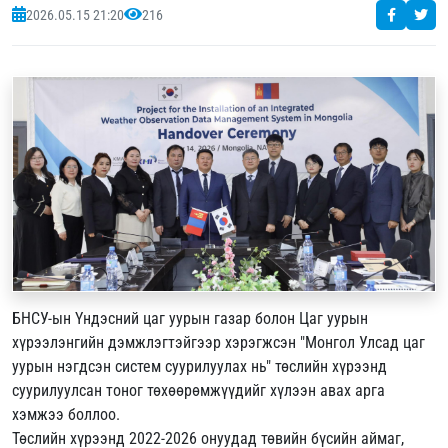
2026.05.15 21:20
216
БНСУ-ын Үндэсний цаг уурын газар болон Цаг уурын
хүрээлэнгийн дэмжлэгтэйгээр хэрэгжсэн "Монгол Улсад цаг
уурын нэгдсэн систем суурилуулах нь" төслийн хүрээнд
суурилуулсан тоног төхөөрөмжүүдийг хүлээн авах арга
хэмжээ боллоо.
Төслийн хүрээнд 2022-2026 онуудад төвийн бүсийн аймаг,