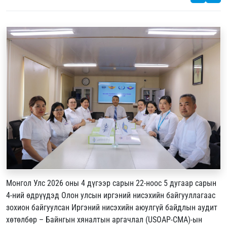
Монгол Улс 2026 оны 4 дүгээр сарын 22-ноос 5 дугаар сарын
4-ний өдрүүдэд Олон улсын иргэний нисэхийн байгууллагаас
зохион байгуулсан Иргэний нисэхийн аюулгүй байдлын аудит
хөтөлбөр – Байнгын хяналтын аргачлал (USOAP-CMA)-ын