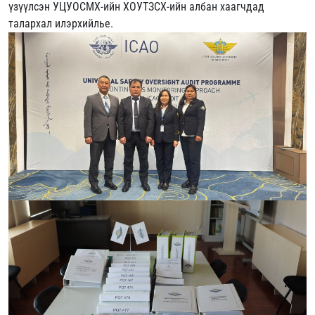
үзүүлсэн УЦУОСМХ-ийн ХОУТЗСХ-ийн албан хаагчдад
талархал илэрхийлье.