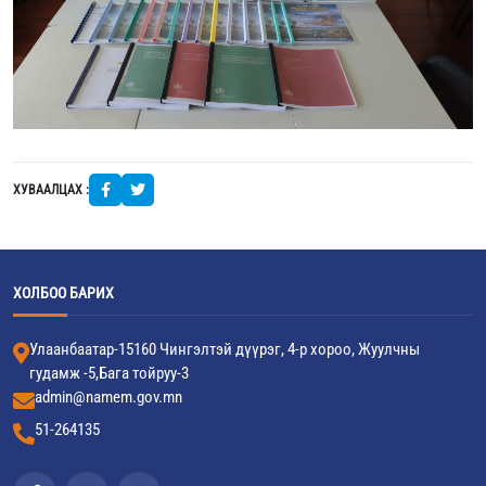
ХУВААЛЦАХ :
ХОЛБОО БАРИХ
Улаанбаатар-15160 Чингэлтэй дүүрэг, 4-р хороо, Жуулчны
гудамж -5,Бага тойруу-3
admin@namem.gov.mn
51-264135