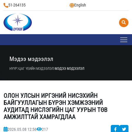
51-264135
English
Мэдээ мэдээлэл
НҮҮР
ЦАГ ҮЕИЙН МЭДЭЭЛЭЛ
МЭДЭЭ МЭДЭЭЛЭЛ
ОЛОН УЛСЫН ИРГЭНИЙ НИСЭХИЙН
БАЙГУУЛЛАГЫН БҮРЭН ХЭМЖЭЭНИЙ
АУДИТАД НИСЛЭГИЙН ЦАГ УУРЫН ТӨВ
АМЖИЛТТАЙ ХАМРАГДЛАА
2026.05.08 12:56
217