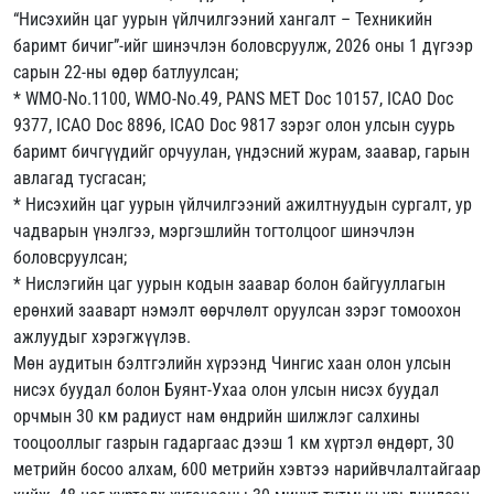
“Нисэхийн цаг уурын үйлчилгээний хангалт – Техникийн
баримт бичиг”-ийг шинэчлэн боловсруулж, 2026 оны 1 дүгээр
сарын 22-ны өдөр батлуулсан;
* WMO-No.1100, WMO-No.49, PANS MET Doc 10157, ICAO Doc
9377, ICAO Doc 8896, ICAO Doc 9817 зэрэг олон улсын суурь
баримт бичгүүдийг орчуулан, үндэсний журам, заавар, гарын
авлагад тусгасан;
* Нисэхийн цаг уурын үйлчилгээний ажилтнуудын сургалт, ур
чадварын үнэлгээ, мэргэшлийн тогтолцоог шинэчлэн
боловсруулсан;
* Нислэгийн цаг уурын кодын заавар болон байгууллагын
ерөнхий зааварт нэмэлт өөрчлөлт оруулсан зэрэг томоохон
ажлуудыг хэрэгжүүлэв.
Мөн аудитын бэлтгэлийн хүрээнд Чингис хаан олон улсын
нисэх буудал болон Буянт-Ухаа олон улсын нисэх буудал
орчмын 30 км радиуст нам өндрийн шилжлэг салхины
тооцооллыг газрын гадаргаас дээш 1 км хүртэл өндөрт, 30
метрийн босоо алхам, 600 метрийн хэвтээ нарийвчлалтайгаар