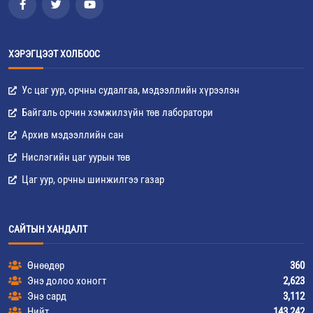
ХЭРЭГЦЭЭТ ХОЛБООС
Ус цаг уур, орчны судалгаа, мэдээллийн хүрээлэн
Байгаль орчин хэмжилзүйн төв лаборатори
Архив мэдээллийн сан
Нислэгийн цаг уурын төв
Цаг уур, орчны шинжилгээ газар
САЙТЫН ХАНДАЛТ
Өнөөдөр
360
Энэ долоо хоногт
2,623
Энэ сард
3,112
Нийт
143,242