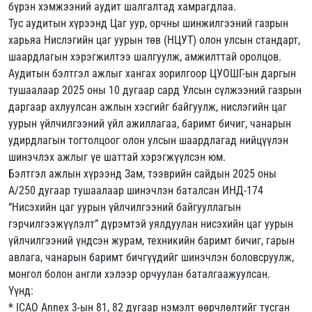
бүрэн хэмжээний аудит шалгалтад хамрагдлаа.
Тус аудитын хүрээнд Цаг уур, орчны шинжилгээний газрын
харьяа Нислэгийн цаг уурын төв (НЦУТ) олон улсын стандарт,
шаардлагын хэрэгжилтээ шалгуулж, амжилттай оролцов.
Аудитын бэлтгэл ажлыг хангах зорилгоор ЦУОШГ-ын даргын
тушаалаар 2025 оны 10 дугаар сард Улсын сүлжээний газрын
даргаар ахлуулсан ажлын хэсгийг байгуулж, нислэгийн цаг
уурын үйлчилгээний үйл ажиллагаа, баримт бичиг, чанарын
удирдлагын тогтолцоог олон улсын шаардлагад нийцүүлэн
шинэчлэх ажлыг үе шаттай хэрэгжүүлсэн юм.
Бэлтгэл ажлын хүрээнд Зам, тээврийн сайдын 2025 оны
А/250 дугаар тушаалаар шинэчлэн баталсан ИНД-174
“Нисэхийн цаг уурын үйлчилгээний байгууллагын
гэрчилгээжүүлэлт” дүрэмтэй уялдуулан нисэхийн цаг уурын
үйлчилгээний үндсэн журам, техникийн баримт бичиг, гарын
авлага, чанарын баримт бичгүүдийг шинэчлэн боловсруулж,
монгол болон англи хэлээр орчуулан баталгаажуулсан.
Үүнд:
* ICAO Annex 3-ын 81, 82 дугаар нэмэлт өөрчлөлтийг тусган