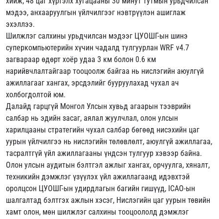
хийж, 48 цаг хүртэлх хугацааны 30 минут тутмын урьдчилсан
мэдээ, анхааруулгын үйлчилгээг нэвтрүүлэн ашиглаж
эхэллээ.
Шилжлэг салхины урьдчилсан мэдээг ЦУОШГ-ын шинэ
суперкомпьютерийн хүчин чадалд тулгуурлан WRF v4.7
загвараар өдөрт хоёр удаа 3 км болон 0.6 км
нарийвчлалтайгаар тооцоолж байгаа нь нислэгийн аюулгүй
ажиллагааг хангах, эрсдэлийг бууруулахад чухал ач
холбогдолтой юм.
Далайд гарцгүй Монгол Улсын хувьд агаарын тээврийн
салбар нь эдийн засаг, аялал жуулчлал, олон улсын
харилцааны стратегийн чухал салбар бөгөөд нисэхийн цаг
уурын үйлчилгээ нь нислэгийн төлөвлөлт, аюулгүй ажиллагаа,
тасралтгүй үйл ажиллагааны үндсэн тулгуур хэвээр байна.
Олон улсын аудитын бэлтгэл ажлыг хангах, орчуулга, хяналт,
техникийн дэмжлэг үзүүлэх үйл ажиллагаанд идэвхтэй
оролцсон ЦУОШГ-ын удирдлагын багийн гишүүд, ICAO-ын
шалгалтад бэлтгэх ажлын хэсэг, Нислэгийн цаг уурын төвийн
хамт олон, мөн шилжлэг салхины тооцоололд дэмжлэг