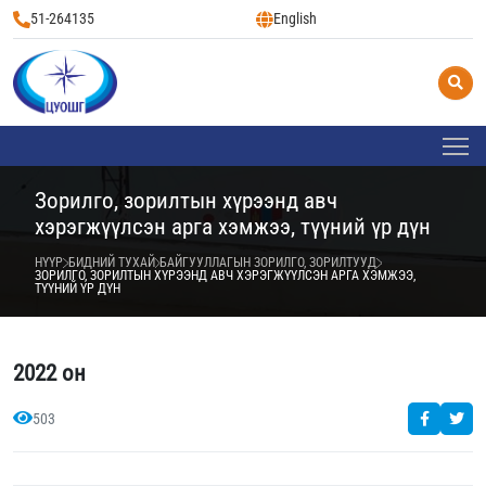
51-264135
English
Зорилго, зорилтын хүрээнд авч
хэрэгжүүлсэн арга хэмжээ, түүний үр дүн
НҮҮР
БИДНИЙ ТУХАЙ
БАЙГУУЛЛАГЫН ЗОРИЛГО, ЗОРИЛТУУД
ЗОРИЛГО, ЗОРИЛТЫН ХҮРЭЭНД АВЧ ХЭРЭГЖҮҮЛСЭН АРГА ХЭМЖЭЭ,
ТҮҮНИЙ ҮР ДҮН
2022 он
503