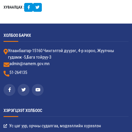
ХУВААЛЦАХ :
ХОЛБОО БАРИХ
Улаанбаатар-15160 Чингэлтэй дүүрэг, 4-р хороо, Жуулчны
гудамж -5,Бага тойруу-3
admin@namem.gov.mn
51-264135
ХЭРЭГЦЭЭТ ХОЛБООС
Ус цаг уур, орчны судалгаа, мэдээллийн хүрээлэн