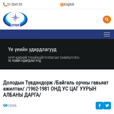
51-264135
English
Үе үеийн удирдлагууд
НҮҮР
БИДНИЙ ТУХАЙ
БАЙГУУЛЛАГЫН ТАНИЛЦУУЛГА
ҮЕ ҮЕИЙН УДИРДЛАГУУД
Долодын Түвдэндорж /Байгаль орчны гавьяат
ажилтан/ /1962-1981 ОНД УС ЦАГ УУРЫН
АЛБАНЫ ДАРГА/
10306