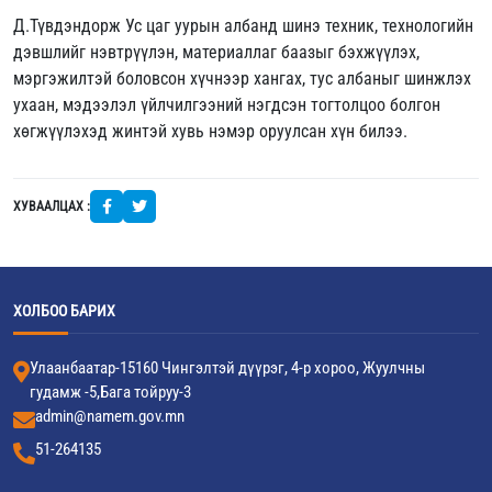
Д.Түвдэндорж Ус цаг уурын албанд шинэ техник, технологийн
дэвшлийг нэвтрүүлэн, материаллаг баазыг бэхжүүлэх,
мэргэжилтэй боловсон хүчнээр хангах, тус албаныг шинжлэх
ухаан, мэдээлэл үйлчилгээний нэгдсэн тогтолцоо болгон
хөгжүүлэхэд жинтэй хувь нэмэр оруулсан хүн билээ.
ХУВААЛЦАХ :
ХОЛБОО БАРИХ
Улаанбаатар-15160 Чингэлтэй дүүрэг, 4-р хороо, Жуулчны
гудамж -5,Бага тойруу-3
admin@namem.gov.mn
51-264135