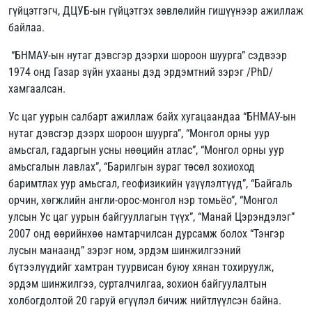
гүйцэтгэгч, ДЦУБ-ын гүйцэтгэх зөвлөлийн гишүүнээр ажиллаж
байлаа.
“БНМАУ-ын нутаг дэвсгэр дээрхи шороон шуурга” сэдвээр
1974 онд Газар зүйн ухааны дэд эрдэмтний зэрэг /PhD/
хамгаалсан.
Ус цаг уурын салбарт ажиллаж байх хугацаандаа “БНМАУ-ын
нутаг дэвсгэр дээрх шороон шуурга”, “Монгол орны уур
амьсгал, гадаргын усны нөөцийн атлас”, “Монгол орны уур
амьсгалын лавлах”, “Барилгын зураг төсөл зохиоход
баримтлах уур амьсгал, геофизикийн үзүүлэлтүүд”, “Байгаль
орчин, хөгжлийн англи-орос-монгол нэр томьёо”, “Монгол
улсын Ус цаг уурын байгууллагын түүх”, “Манай Цэрэндэлэг”
2007 онд өөрийнхөө намтарчилсан дурсамж болох “Тэнгэр
лусын манаанд” зэрэг ном, эрдэм шинжилгээний
бүтээлүүдийг хамтран туурвисан буюу хянан тохируулж,
эрдэм шинжилгээ, сурталчилгаа, зохион байгуулалтын
холбогдолтой 20 гаруй өгүүлэл бичиж нийтлүүлсэн байна.