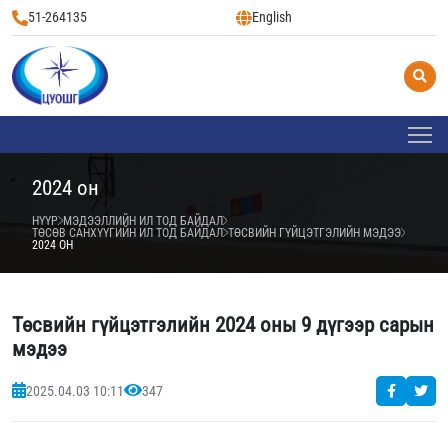
51-264135
English
2024 он
НҮҮР
МЭДЭЭЛЛИЙН ИЛ ТОД БАЙДАЛ
ТӨСӨВ САНХҮҮГИЙН ИЛ ТОД БАЙДАЛ
ТӨСВИЙН ГҮЙЦЭТГЭЛИЙН МЭДЭЭ
2024 ОН
Төсвийн гүйцэтгэлийн 2024 оны 9 дүгээр сарын
мэдээ
2025.04.03 10:11
347