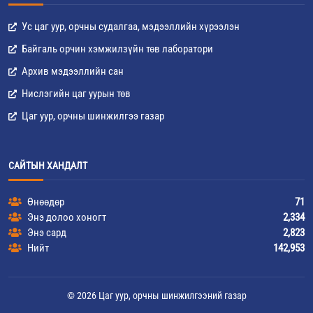
Ус цаг уур, орчны судалгаа, мэдээллийн хүрээлэн
Байгаль орчин хэмжилзүйн төв лаборатори
Архив мэдээллийн сан
Нислэгийн цаг уурын төв
Цаг уур, орчны шинжилгээ газар
САЙТЫН ХАНДАЛТ
Өнөөдөр
71
Энэ долоо хоногт
2,334
Энэ сард
2,823
Нийт
142,953
© 2026 Цаг уур, орчны шинжилгээний газар