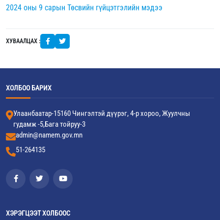
2024 оны 9 сарын Төсвийн гүйцэтгэлийн мэдээ
ХУВААЛЦАХ :
ХОЛБОО БАРИХ
Улаанбаатар-15160 Чингэлтэй дүүрэг, 4-р хороо, Жуулчны
гудамж -5,Бага тойруу-3
admin@namem.gov.mn
51-264135
ХЭРЭГЦЭЭТ ХОЛБООС