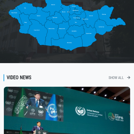
Хөвсгөл
Сэлэнгэ
Увс
Дархан-Уул
Булган
Орхон
Баян-Өлгий
Дорнод
Завхан
Хэнтий
Архангай
Улаанбаатар
Говьсүмбэр
Ховд
Төв
Сүхбаатар
Баянхонгор
Өвөрхангай
Говь-Алтай
Дундговь
Дорноговь
Өмнөговь
VIDEO NEWS
SHOW ALL