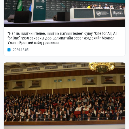
“Нэг нь нийтийн төлөө, нийт нь нэгийн төлөө” буюу “One for All, All
for One” үзэл санааны дор цөлжилтийн эсрэг нэгдэхийг Монгол
Улсын Ерөнхий сайд уриаллаа
2024.12.05